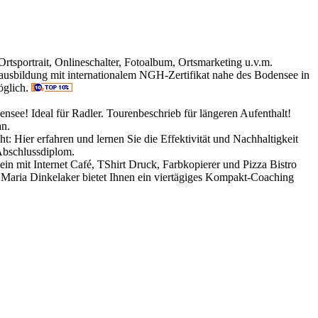
rtsportrait, Onlineschalter, Fotoalbum, Ortsmarketing u.v.m.
usbildung mit internationalem NGH-Zertifikat nahe des Bodensee in
glich.
ee! Ideal für Radler. Tourenbeschrieb für längeren Aufenthalt!
an.
: Hier erfahren und lernen Sie die Effektivität und Nachhaltigkeit
Abschlussdiplom.
in mit Internet Café, TShirt Druck, Farbkopierer und Pizza Bistro
Maria Dinkelaker bietet Ihnen ein viertägiges Kompakt-Coaching