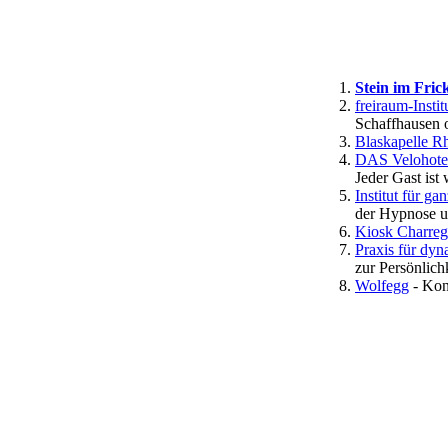
Stein im Fric
freiraum-Insti
Schaffhausen 
Blaskapelle R
DAS Velohote
Jeder Gast ist
Institut für g
der Hypnose u
Kiosk Charreg
Praxis für dy
zur Persönlich
Wolfegg
- Kon