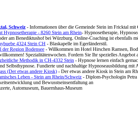
ktal, Schweiz
- Informationen über die Gemeinde Stein im Fricktal mit O
tut Hypnosetherapie - 8260 Stein am Rhein
- Hypnosetherapie, Hypnosea
oder am Benediktushof bei Würzburg. Online-Coaching ist ebenfalls mö
hybuebe 4324 Stein CH
- Blaskapelle im Egerländerstil.
l der Region Bodensee
- Willkommen im Hotel Hirschen Ramsen, Bodens
 willkommen! Spezialitätenwochen. Fordern Sie Ihr spezielles Angebot 
anzheitliche Methodik in CH-4332 Stein
- Hypnose lernen einfach gemacht
nd Selbsthypnose. Fundierte und nachhaltige Hypnoseausbildung mit 
ass (Der etwas andere Kiosk)
- Der etwas andere Kiosk in Stein am Rhe
namisches Leben - Stein am Rhein/Schweiz
- Diplom-Psychologin Petra 
keitsentwicklung und Bewusstseinsentfaltung an
zerte, Automuseum, Bauernhaus-Museum