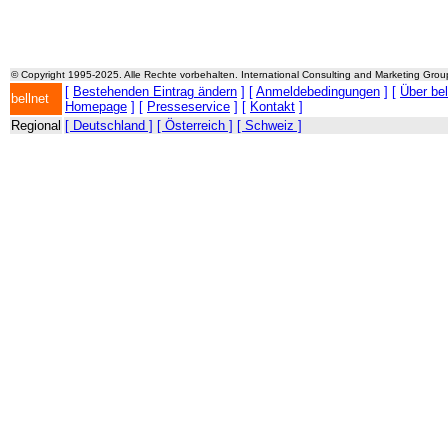
© Copyright 1995-2025. Alle Rechte vorbehalten. International Consulting and Marketing Gro
[
Bestehenden Eintrag ändern
] [
Anmeldebedingungen
] [
Über be
bellnet
Homepage
] [
Presseservice
] [
Kontakt
]
Regional
[ Deutschland ]
[ Österreich ]
[ Schweiz ]