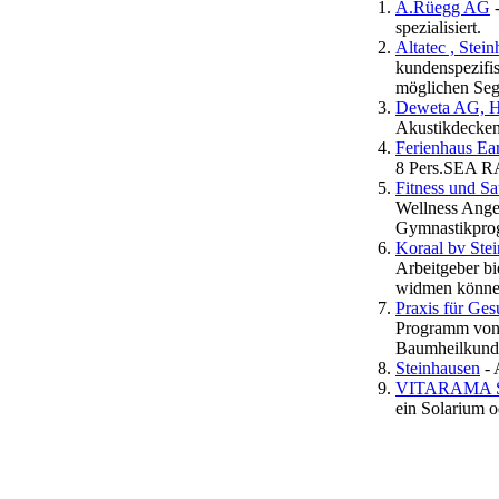
A.Rüegg AG
-
spezialisiert.
Altatec , Stei
kundenspezifis
möglichen Seg
Deweta AG, 
Akustikdecken
Ferienhaus Ear
8 Pers.SEA R
Fitness und S
Wellness Ange
Gymnastikprog
Koraal bv Ste
Arbeitgeber bi
widmen könn
Praxis für Ges
Programm von 
Baumheilkund
Steinhausen
- 
VITARAMA Sa
ein Solarium o