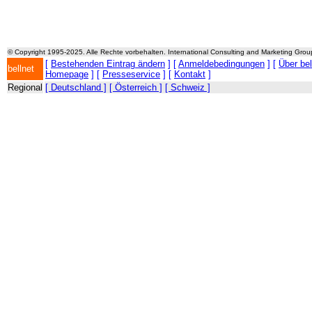
© Copyright 1995-2025. Alle Rechte vorbehalten. International Consulting and Marketing Gro
[
Bestehenden Eintrag ändern
] [
Anmeldebedingungen
] [
Über be
bellnet
Homepage
] [
Presseservice
] [
Kontakt
]
Regional
[ Deutschland ]
[ Österreich ]
[ Schweiz ]