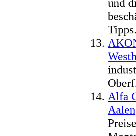
und d
beschä
Tipps
AKON
Westh
indust
Oberf
Alfa 
Aalen
Preis