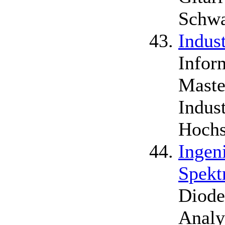
Schwa
Indus
Infor
Maste
Indus
Hochs
Ingen
Spekt
Diode
Analy