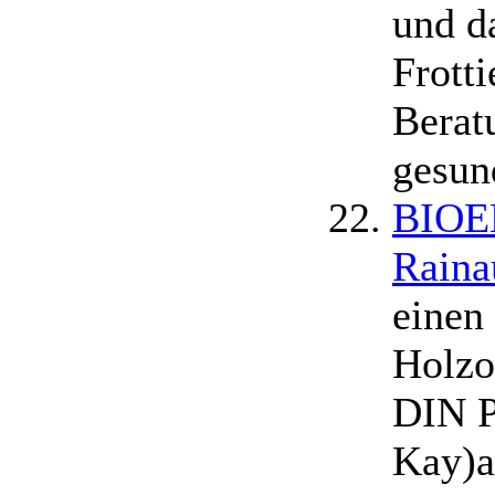
und d
Frott
Berat
gesun
BIOE
Raina
einen
Holzo
DIN P
Kay)a