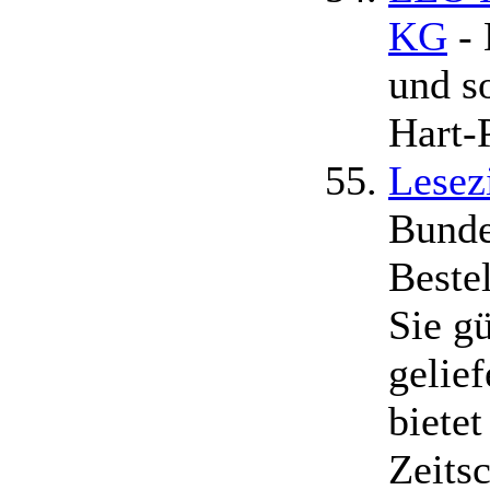
KG
- 
und s
Hart
Lesez
Bunde
Beste
Sie gü
gelief
biete
Zeitsc