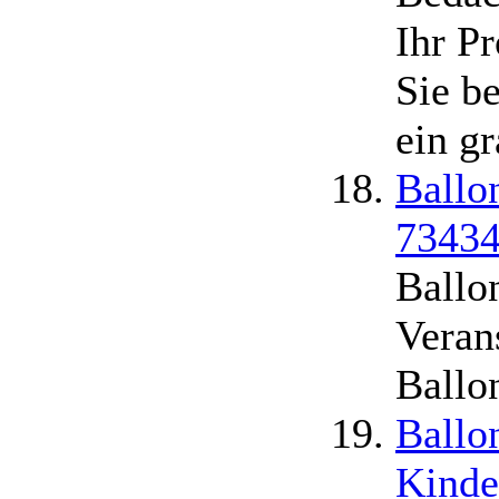
Ihr P
Sie be
ein gr
Ballo
73434
Ballo
Veran
Ballo
Ballo
Kinde