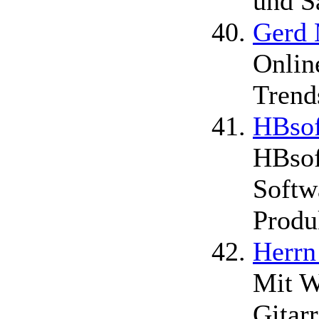
und S
Gerd 
Onlin
Trend
HBsof
HBsof
Softw
Produ
Herrn
Mit W
Gitar