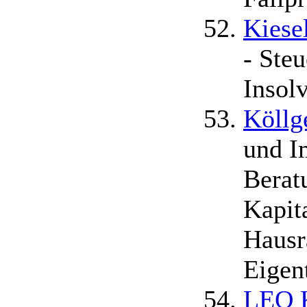
Kiese
- Steu
Insol
Köll
und I
Berat
Kapit
Hausr
Eigen
LEO K