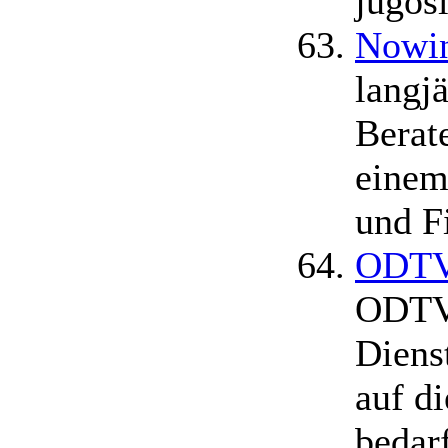
jugos
Nowi
langj
Berat
einem
und F
ODTV 
ODTV 
Diens
auf d
bedar