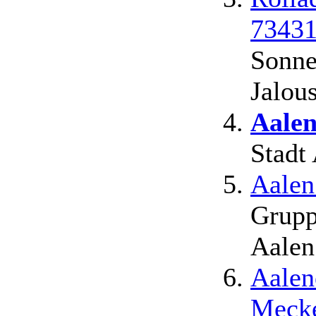
73431
Sonne
Jalou
Aale
Stadt
Aalen
Grupp
Aalen
Aalen
Mecke