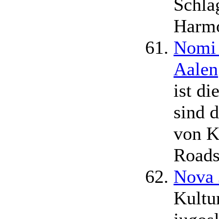
Schla
Harmo
Nomi 
Aalen
ist d
sind d
von K
Roads
Nova 
Kultu