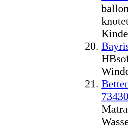
ballo
knotet
Kinde
Bayri
HBsof
Windo
Bette
73430
Matra
Wasse