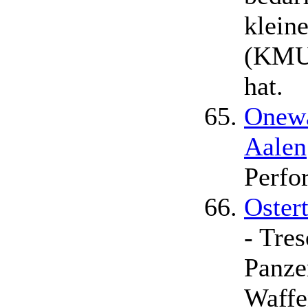
klein
(KMU)
hat.
Onewa
Aalen
Perfo
Oster
- Tre
Panze
Waffe