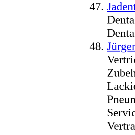
Jaden
Denta
Denta
Jürge
Vertr
Zubeh
Lacki
Pneum
Servi
Vertra