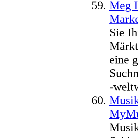
Meg I
Marke
Sie Ih
Märkt
eine g
Suchm
-welt
Musik
MyMu
Musiku