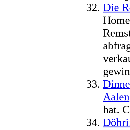
Die R
Homep
Remst
abfra
verka
gewin
Dinne
Aalen
hat. 
Döhri