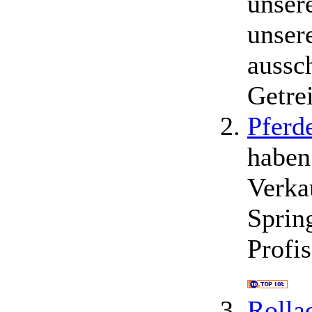
unser
unser
aussch
Getre
Pferd
haben
Verka
Sprin
Profis
Rolla