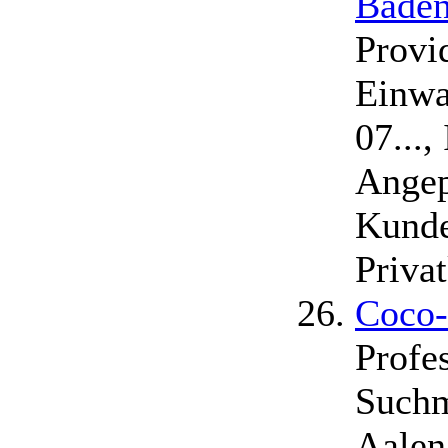
Baden
Provi
Einwa
07...
Angep
Kunde
Priva
Coco-
Profe
Suchm
Aalen 