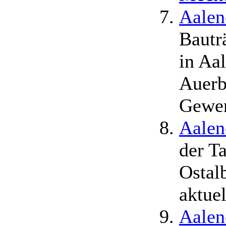
Aalen
Bautr
in Aa
Auerb
Gewer
Aalen
der T
Ostalb
aktue
Aalen