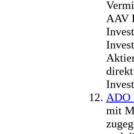
Vermi
AAV F
Inves
Inves
Aktie
direkt
Inves
ADO P
mit M
zugeg