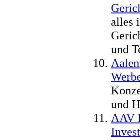
Geric
alles
Geric
und T
Aalen
Werbe
Konze
und H
AAV F
Inves