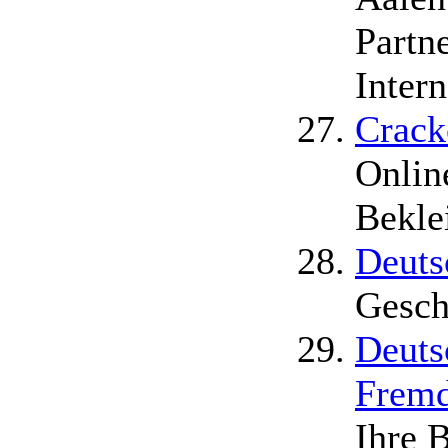
Partn
Intern
Crack
Onlin
Bekle
Deuts
Gesch
Deuts
Fremd
Ihre 