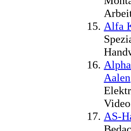
Mont
Arbei
Alfa 
Spezi
Handw
Alpha
Aalen
Elekt
Video
AS-H
Bedac