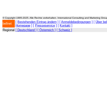
© Copyright 1995-2025. Alle Rechte vorbehalten. International Consulting and Marketing Gro
[
Bestehenden Eintrag ändern
] [
Anmeldebedingungen
] [
Über be
bellnet
Homepage
] [
Presseservice
] [
Kontakt
]
Regional
[ Deutschland ]
[ Österreich ]
[ Schweiz ]