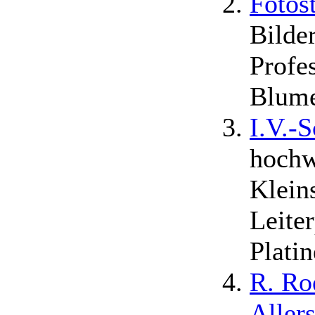
Fotos
Bilder
Profe
Blume
I.V.-
hochw
Klein
Leiter
Platin
R. Ro
Aller