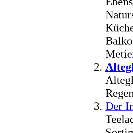
Ebens
Natur
Küche
Balko
Metie
Alteg
Alteg
Regen
Der I
Teela
Sorti