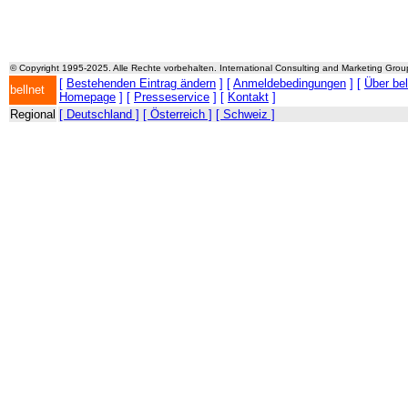
© Copyright 1995-2025. Alle Rechte vorbehalten. International Consulting and Marketing Gro
[
Bestehenden Eintrag ändern
] [
Anmeldebedingungen
] [
Über be
bellnet
Homepage
] [
Presseservice
] [
Kontakt
]
Regional
[ Deutschland ]
[ Österreich ]
[ Schweiz ]