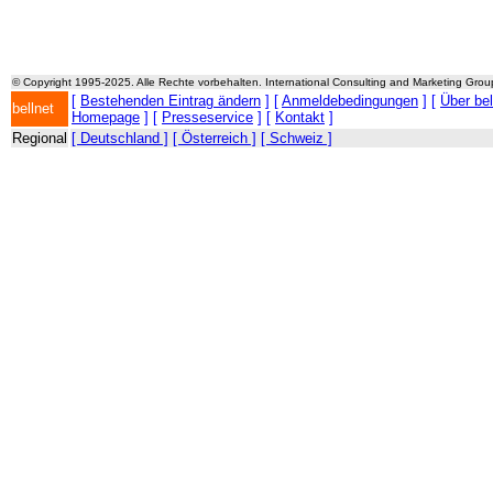
© Copyright 1995-2025. Alle Rechte vorbehalten. International Consulting and Marketing Gro
[
Bestehenden Eintrag ändern
] [
Anmeldebedingungen
] [
Über be
bellnet
Homepage
] [
Presseservice
] [
Kontakt
]
Regional
[ Deutschland ]
[ Österreich ]
[ Schweiz ]