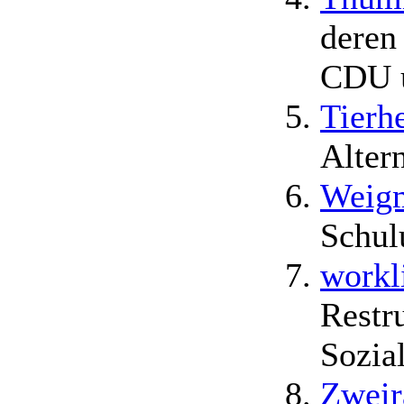
deren
CDU 
Tierh
Alter
Weigm
Schul
workl
Restr
Sozia
Zweir