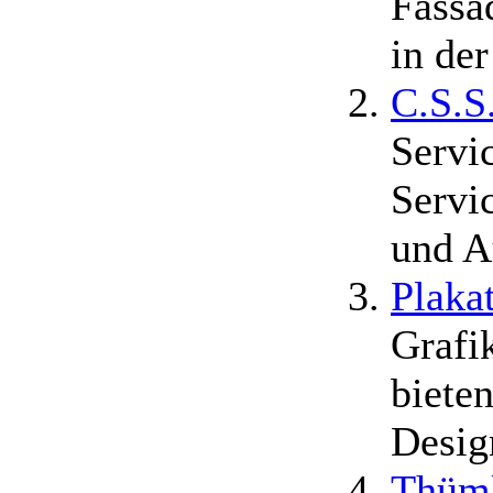
Fassa
in der
C.S.S
Servi
Servi
und A
Plaka
Grafi
biete
Desig
Thüml