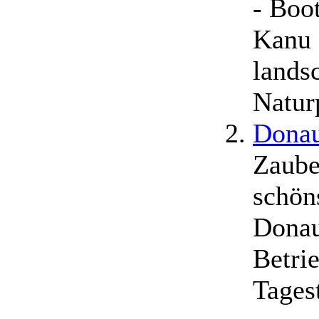
- Boo
Kanu 
lands
Natur
Donau
Zaube
schön
Donau
Betri
Tages