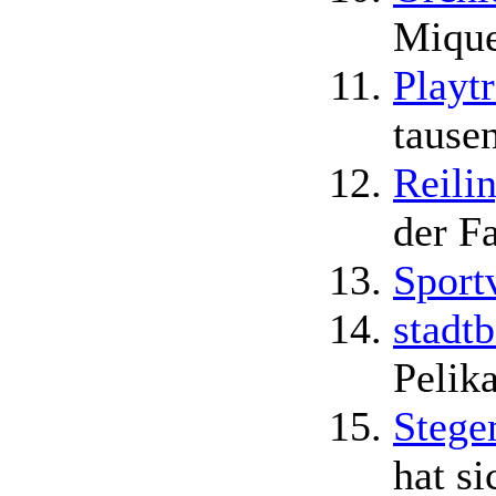
Mique
Playt
tause
Reili
der F
Sport
stadt
Pelik
Stege
hat s