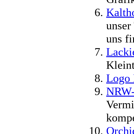
Kalth
unser 
uns f
Lacki
Kleint
Logo
NRW-
Vermi
kompe
Orchi