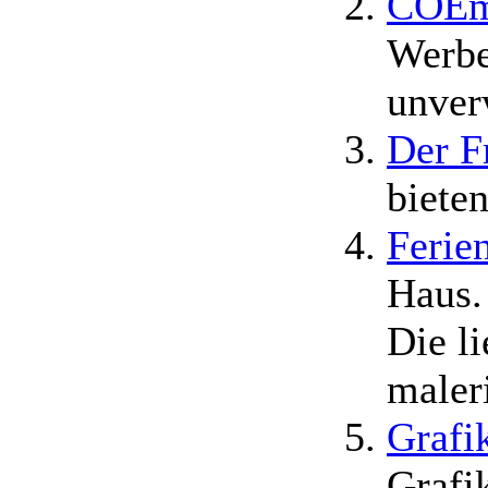
COEma
Werbe
unver
Der F
bieten
Ferie
Haus.
Die l
maler
Grafi
Grafi