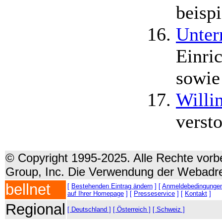
beisp
Unter
Einri
sowie
Willi
verst
© Copyright 1995-2025. Alle Rechte vorbe
Group, Inc. Die Verwendung der Webadre
bellnet
[
Bestehenden Eintrag ändern
] [
Anmeldebedingunge
auf Ihrer Homepage
] [
Presseservice
] [
Kontakt
]
Regional
[ Deutschland ]
[ Österreich ]
[ Schweiz ]