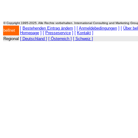
© Copyright 1995-2025. Alle Rechte vorbehalten. International Consulting and Marketing Gro
[
Bestehenden Eintrag ändern
] [
Anmeldebedingungen
] [
Über be
bellnet
Homepage
] [
Presseservice
] [
Kontakt
]
Regional
[ Deutschland ]
[ Österreich ]
[ Schweiz ]