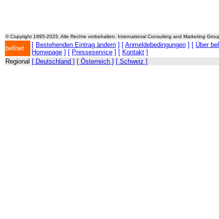
© Copyright 1995-2025. Alle Rechte vorbehalten. International Consulting and Marketing Gro
[
Bestehenden Eintrag ändern
] [
Anmeldebedingungen
] [
Über be
bellnet
Homepage
] [
Presseservice
] [
Kontakt
]
Regional
[ Deutschland ]
[ Österreich ]
[ Schweiz ]