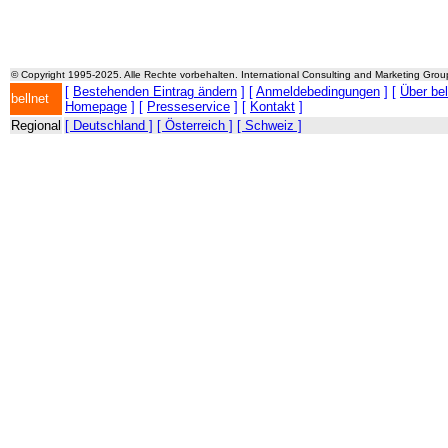
© Copyright 1995-2025. Alle Rechte vorbehalten. International Consulting and Marketing Gro
[
Bestehenden Eintrag ändern
] [
Anmeldebedingungen
] [
Über be
bellnet
Homepage
] [
Presseservice
] [
Kontakt
]
Regional
[ Deutschland ]
[ Österreich ]
[ Schweiz ]