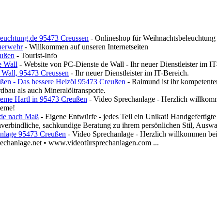
leuchtung.de 95473 Creussen
- Onlineshop für Weihnachtsbeleuchtun
euerwehr
- Willkommen auf unseren Internetseiten
ußen
- Tourist-Info
e Wall
- Website von PC-Dienste de Wall - Ihr neuer Dienstleister im IT
 Wall, 95473 Creussen
- Ihr neuer Dienstleister im IT-Bereich.
en - Das bessere Heizöl 95473 Creußen
- Raimund ist ihr kompetente
rdbau als auch Mineralöltransporte.
steme Hartl in 95473 Creußen
- Video Sprechanlage - Herzlich willkomme
teme!
ode nach Maß
- Eigene Entwürfe - jedes Teil ein Unikat! Handgefertigt
erbindliche, sachkundige Beratung zu ihrem persönlichen Stil, Auswa
anlage 95473 Creußen
- Video Sprechanlage - Herzlich willkommen bei S
chanlage.net • www.videotürsprechanlagen.com ...