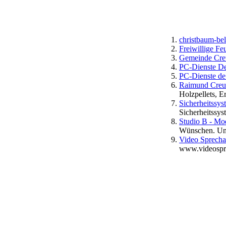
christbaum-be
Freiwillige F
Gemeinde Cre
PC-Dienste D
PC-Dienste de
Raimund Creuß
Holzpellets, E
Sicherheitssy
Sicherheitssys
Studio B - M
Wünschen. Unv
Video Sprech
www.videospre