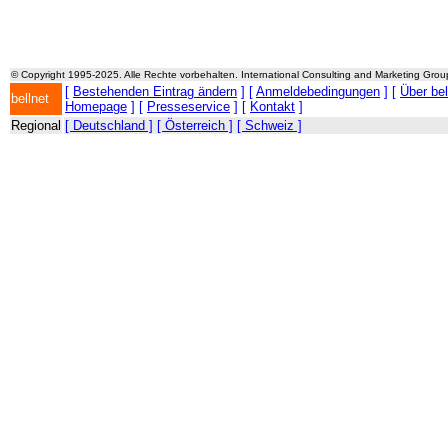
© Copyright 1995-2025. Alle Rechte vorbehalten. International Consulting and Marketing Gro
[
Bestehenden Eintrag ändern
] [
Anmeldebedingungen
] [
Über be
bellnet
Homepage
] [
Presseservice
] [
Kontakt
]
Regional
[ Deutschland ]
[ Österreich ]
[ Schweiz ]