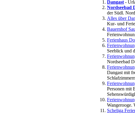
Dangast
- Url
Nordseebad 
der Südl. Nord
Alles über Da
Kur- und Feri
Bauernhof Sau
Ferienwohnun
Ferienhaus Do
Ferienwohnung
Seeblick und 
Ferienwohnung
Nordseebad Da
Ferienwohnung
Dangast mit fr
Schlafzimmer
Ferienwohnung
Personen mit 
Sehenswürdigk
Ferienwohnun
Wangerooge. W
Scheliga Fer