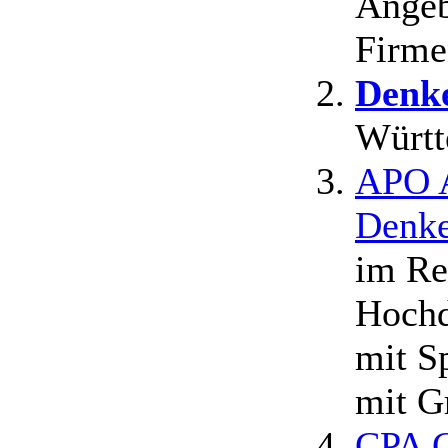
Angeb
Firm
Denk
Württ
APO 
Denke
im Re
Hochd
mit S
mit G
CPA C