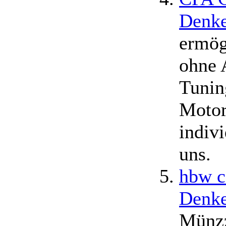
Denke
ermög
ohne 
Tunin
Motor
indiv
uns.
hbw c
Denke
Münzz