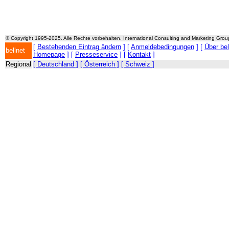
© Copyright 1995-2025. Alle Rechte vorbehalten. International Consulting and Marketing Gro
[
Bestehenden Eintrag ändern
] [
Anmeldebedingungen
] [
Über be
bellnet
Homepage
] [
Presseservice
] [
Kontakt
]
Regional
[ Deutschland ]
[ Österreich ]
[ Schweiz ]