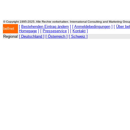
© Copyright 1995-2025. Alle Rechte vorbehalten. International Consulting and Marketing Gro
[
Bestehenden Eintrag ändern
] [
Anmeldebedingungen
] [
Über be
bellnet
Homepage
] [
Presseservice
] [
Kontakt
]
Regional
[ Deutschland ]
[ Österreich ]
[ Schweiz ]