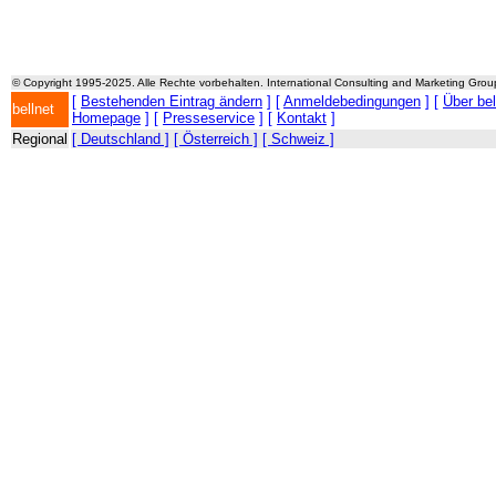
© Copyright 1995-2025. Alle Rechte vorbehalten. International Consulting and Marketing Gro
[
Bestehenden Eintrag ändern
] [
Anmeldebedingungen
] [
Über be
bellnet
Homepage
] [
Presseservice
] [
Kontakt
]
Regional
[ Deutschland ]
[ Österreich ]
[ Schweiz ]