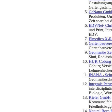
Gestaltungsan
Gartengestaltu
CeNano GmbH
Produkten. Un
Zeit spart bei
EDVNet· Chris
und Print, Int
EDV.
Elmedico X-R
Gartenbauvere
Gartenbauverei
Geomantie-Ze
Shui, Radiästh
HUK-Coburg V
Coburg Versic
Lehmenhecke
INANA - Schul
Geomantieschu
Integrale Pers
interdisziplin
Biologie, Wirt
Kiefer GmbH
Kommunalfahrz
Friedhofsbagg
Natural Born 