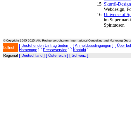
Skurril-Desig
Webdesign, Fot
Universe of Sp
im Supermarkt
Spirituosen
© Copyright 1995-2025. Alle Rechte vorbehalten. International Consulting and Marketing Gro
[
Bestehenden Eintrag ändern
] [
Anmeldebedingungen
] [
Über be
bellnet
Homepage
] [
Presseservice
] [
Kontakt
]
Regional
[ Deutschland ]
[ Österreich ]
[ Schweiz ]