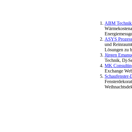
ABM Technik 
Wärmekostenab
Energiemessge
ASYS Prozess-
und Reinraumte
Lösungen zu b
Jürgen Emanue
Technik, Dj-S
MK Consultin
Exchange Web
Schaufenster-
Fensterdekorat
Weihnachtsdek