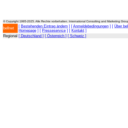
© Copyright 1995-2025. Alle Rechte vorbehalten. International Consulting and Marketing Gro
[
Bestehenden Eintrag ändern
] [
Anmeldebedingungen
] [
Über be
bellnet
Homepage
] [
Presseservice
] [
Kontakt
]
Regional
[ Deutschland ]
[ Österreich ]
[ Schweiz ]