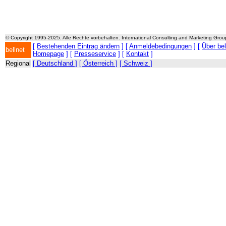
© Copyright 1995-2025. Alle Rechte vorbehalten. International Consulting and Marketing Gro
[
Bestehenden Eintrag ändern
] [
Anmeldebedingungen
] [
Über be
bellnet
Homepage
] [
Presseservice
] [
Kontakt
]
Regional
[ Deutschland ]
[ Österreich ]
[ Schweiz ]