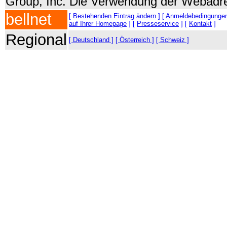
Group, Inc. Die Verwendung der Webadre
bellnet
[
Bestehenden Eintrag ändern
] [
Anmeldebedingunge
auf Ihrer Homepage
] [
Presseservice
] [
Kontakt
]
Regional
[ Deutschland ]
[ Österreich ]
[ Schweiz ]