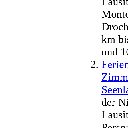
Lausi
Monte
Droch
km bi
und 1
Ferie
Zimme
Seenl
der N
Lausit
Perso