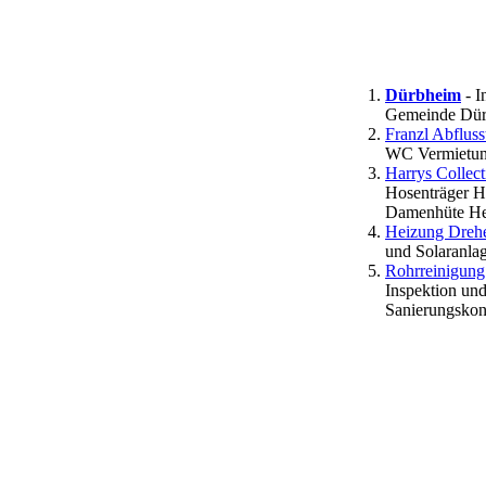
Dürbheim
- I
Gemeinde Dür
Franzl Abflus
WC Vermietun
Harrys Collec
Hosenträger H
Damenhüte Her
Heizung Drehe
und Solaranla
Rohrreinigun
Inspektion und
Sanierungskon