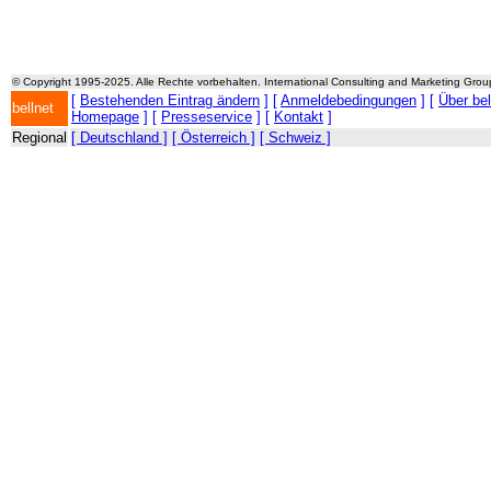
© Copyright 1995-2025. Alle Rechte vorbehalten. International Consulting and Marketing Gro
[
Bestehenden Eintrag ändern
] [
Anmeldebedingungen
] [
Über be
bellnet
Homepage
] [
Presseservice
] [
Kontakt
]
Regional
[ Deutschland ]
[ Österreich ]
[ Schweiz ]