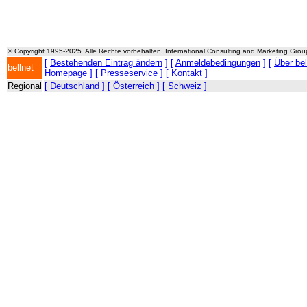
© Copyright 1995-2025. Alle Rechte vorbehalten. International Consulting and Marketing Gro
[
Bestehenden Eintrag ändern
] [
Anmeldebedingungen
] [
Über be
bellnet
Homepage
] [
Presseservice
] [
Kontakt
]
Regional
[ Deutschland ]
[ Österreich ]
[ Schweiz ]