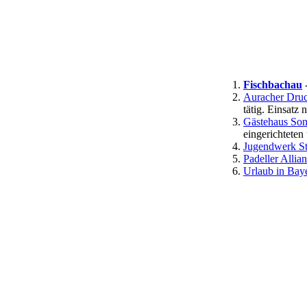
Fischbachau
-
Auracher Druc
tätig. Einsatz 
Gästehaus Son
eingerichtete
Jugendwerk St
Padeller Allia
Urlaub in Bay