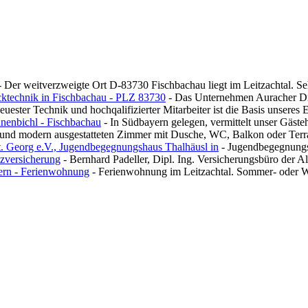
 Der weitverzweigte Ort D-83730 Fischbachau liegt im Leitzachtal. 
ktechnik in Fischbachau - PLZ 83730
- Das Unternehmen Auracher Druc
neuester Technik und hochqalifizierter Mitarbeiter ist die Basis unseres 
nenbichl - Fischbachau
- In Südbayern gelegen, vermittelt unser Gäste
n und modern ausgestatteten Zimmer mit Dusche, WC, Balkon oder Terr
. Georg e.V., Jugendbegegnungshaus Thalhäusl in
- Jugendbegegnungsh
nzversicherung
- Bernhard Padeller, Dipl. Ing. Versicherungsbüro der A
ern - Ferienwohnung
- Ferienwohnung im Leitzachtal. Sommer- oder W