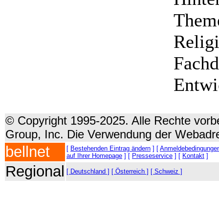
Theme
Relig
Fachd
Entwi
© Copyright 1995-2025. Alle Rechte vorbe
Group, Inc. Die Verwendung der Webadre
bellnet
[
Bestehenden Eintrag ändern
] [
Anmeldebedingunge
auf Ihrer Homepage
] [
Presseservice
] [
Kontakt
]
Regional
[ Deutschland ]
[ Österreich ]
[ Schweiz ]