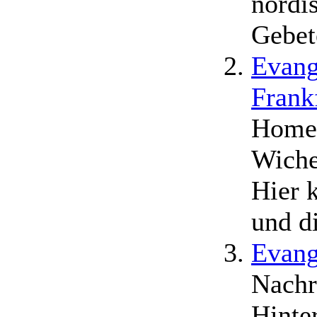
nordi
Gebet
Evang
Frank
Homep
Wiche
Hier 
und d
Evang
Nachr
Hinte