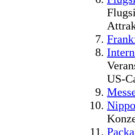
Flugs
Attra
Frank
Inter
Veran
US-Ca
Messe
Nippo
Konze
Packa