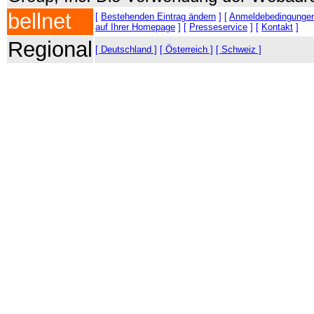
bellnet
[
Bestehenden Eintrag ändern
] [
Anmeldebedingunge
auf Ihrer Homepage
] [
Presseservice
] [
Kontakt
]
Regional
[ Deutschland ]
[ Österreich ]
[ Schweiz ]