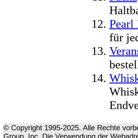
Haltb
Pearl
für je
Veran
bestel
Whisk
Whisk
Endve
© Copyright 1995-2025. Alle Rechte vorbe
Group, Inc. Die Verwendung der Webadre