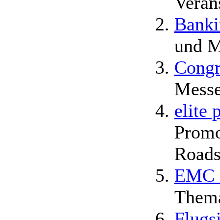
Veran
Bank
und M
Congr
Messe
elite
Promo
Roads
EMC F
Them
Flugs