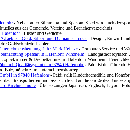
fenlohr
- Neben guter Stimmung und Spaß am Spiel wird auch der spor
ktuelles aus der Gemeinde, Vereine und Branchenverzeichnis
r-Hafenlohr
- Lieder und Gedichte
A.Liebler - Gold, Silber -und Diamantschmuck
- Design , Entwurf und
der Goldschmiede Liebler.
Unternehmensberatung, Inh.: Mark Heintze
- Computer-Service und War
bernachtung Spessart in Hafenlohr-Windheim
- Landgasthof idyllisch 
 Doppelzimmer & Dreibettzimmer in Hafenlohr-Windheim- Feierlichke
bel mit Qualitätsgarantie in 97840 Hafenlohr
- Paidi ist der führende 
und Babymöbeln zum Unternehmenskonzept.
GmbH in 97840 Hafenlohr
- Paidi stellt Kinderhochstühle und Komfor
 einfach transportierbar und lässt sich leicht an die Größe des Kindes an
üro Kirchner-Inoue
- Übersetzungen Japanisch, Englisch, Layout, Fotos