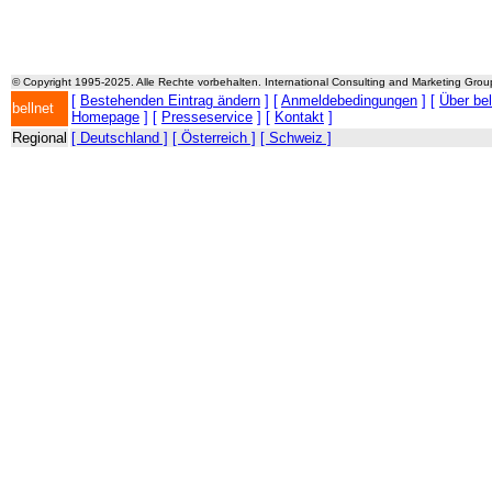
© Copyright 1995-2025. Alle Rechte vorbehalten. International Consulting and Marketing Gro
[
Bestehenden Eintrag ändern
] [
Anmeldebedingungen
] [
Über be
bellnet
Homepage
] [
Presseservice
] [
Kontakt
]
Regional
[ Deutschland ]
[ Österreich ]
[ Schweiz ]