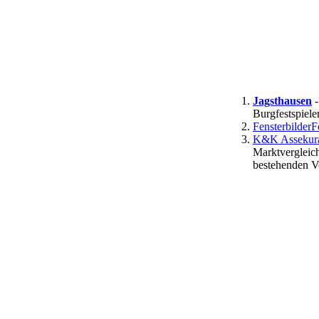
Jagsthausen
-
Burgfestspiele
FensterbilderF
K&K Assekuran
Marktvergleic
bestehenden V