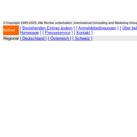
© Copyright 1995-2025. Alle Rechte vorbehalten. International Consulting and Marketing Gro
[
Bestehenden Eintrag ändern
] [
Anmeldebedingungen
] [
Über be
bellnet
Homepage
] [
Presseservice
] [
Kontakt
]
Regional
[ Deutschland ]
[ Österreich ]
[ Schweiz ]