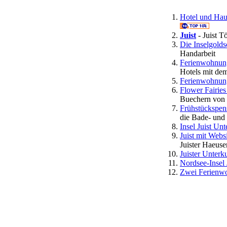
Hotel und H
Juist
- Juist T
Die Inselgolds
Handarbeit
Ferienwohnung
Hotels mit de
Ferienwohnung
Flower Fairies 
Buechern von 
Frühstückspens
die Bade- und
Insel Juist Un
Juist mit Websi
Juister Haeuse
Juister Unterku
Nordsee-Insel 
Zwei Ferienwo