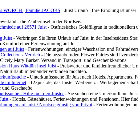
aus WORCH , Familie JACOBS
- Juist Urlaub - Ihre Erholung ist unser
öwerland - die Zauberinsel in der Nordsee.
chmiede auf 26571 Juist
- Ostfriesisches Goldfiligran in traditionellem
 Juist
- Verbringen Sie Ihren Urlaub auf Juist, in der Inselresidenz S
m Komfort einer Ferienwohnung auf Just.
en auf Juist
- Ferienwohnungen, einziger Waschsalon und Fahrradvermie
Collection - Vertrieb
- Die bezaubernden Flower Fairies sind lizenzier
Cicely Mary Barker. Versand in Transport- und Geschenkkartons.
ion Haus Wittdün Insel Juist
- Preiswerter und familienfreundlicher Urlau
 Natururlaub miteinander verbinden möchten.
terkunftssuche
- Unterkunftssuche für Juist nach Hotels, Appartments, 
te im Internet
- 123juist.de, das Juister Werbenetz - Werbegemeinschaft f
r und Geschaefte,
nftssuche - Hilfe fuer den Juister
- Sie suchen eine Unterkunft auf Juist
Juist
- Hotels, Gästehäuser, Ferienwohnungen und Pensionen. Hier finden
hnungen auf Juist / Nordsee günstig von Privat
- Ferienwohnungen auf 