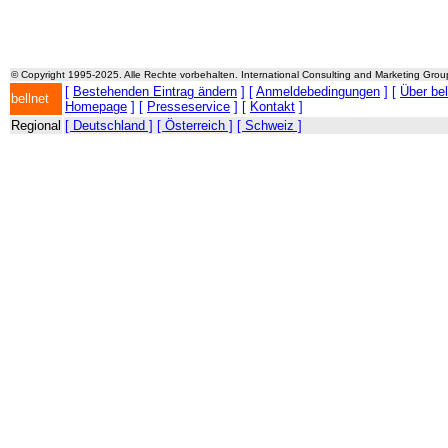
© Copyright 1995-2025. Alle Rechte vorbehalten. International Consulting and Marketing Gro
[
Bestehenden Eintrag ändern
] [
Anmeldebedingungen
] [
Über be
bellnet
Homepage
] [
Presseservice
] [
Kontakt
]
Regional
[ Deutschland ]
[ Österreich ]
[ Schweiz ]