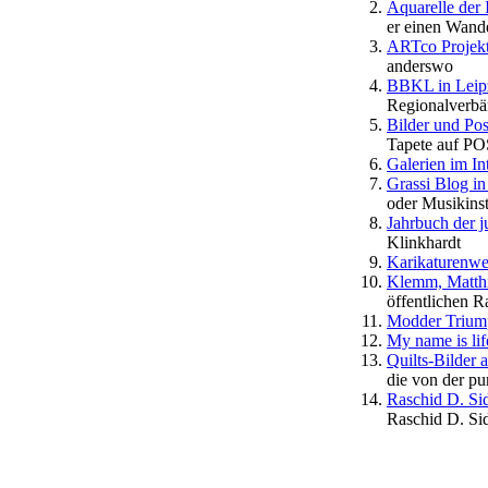
Aquarelle der 
er einen Wande
ARTco Projekt
anderswo
BBKL in Leip
Regionalverbä
Bilder und Pos
Tapete auf P
Galerien im In
Grassi Blog i
oder Musikins
Jahrbuch der 
Klinkhardt
Karikaturenwe
Klemm, Matth
öffentlichen R
Modder Trium
My name is lif
Quilts-Bilder 
die von der pu
Raschid D. Sid
Raschid D. Sid