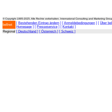
© Copyright 1995-2025. Alle Rechte vorbehalten. International Consulting and Marketing Gro
[
Bestehenden Eintrag ändern
] [
Anmeldebedingungen
] [
Über be
bellnet
Homepage
] [
Presseservice
] [
Kontakt
]
Regional
[ Deutschland ]
[ Österreich ]
[ Schweiz ]