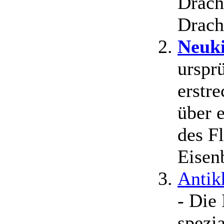
Drach
Drach
Neuki
urspr
erstre
über 
des F
Eisen
Antik
- Die
spezia