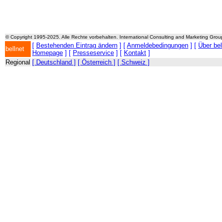
© Copyright 1995-2025. Alle Rechte vorbehalten. International Consulting and Marketing Gro
[
Bestehenden Eintrag ändern
] [
Anmeldebedingungen
] [
Über be
bellnet
Homepage
] [
Presseservice
] [
Kontakt
]
Regional
[ Deutschland ]
[ Österreich ]
[ Schweiz ]