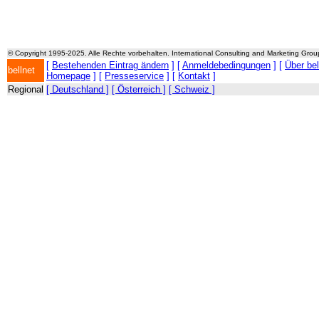
© Copyright 1995-2025. Alle Rechte vorbehalten. International Consulting and Marketing Gro
[
Bestehenden Eintrag ändern
] [
Anmeldebedingungen
] [
Über be
bellnet
Homepage
] [
Presseservice
] [
Kontakt
]
Regional
[ Deutschland ]
[ Österreich ]
[ Schweiz ]