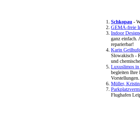
Schkopau
- W
GEMA-freie I
Indoor Desig
ganz einfach. 
reparierbar!
Karin Geilhufe
Slowakisch - 
und chemische 
Luxuslimos in
begleiten Ihre
Vorstellungen.
Müller, Kristi
Parkplatzverm
Flughafen Lei