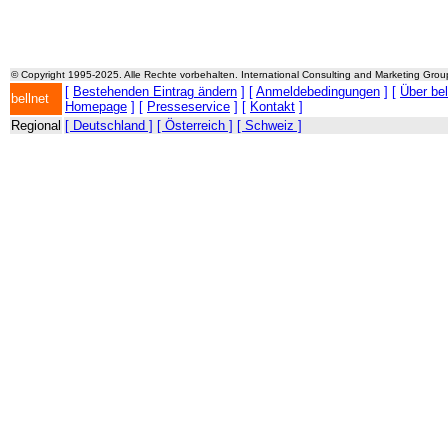
© Copyright 1995-2025. Alle Rechte vorbehalten. International Consulting and Marketing Gro
[
Bestehenden Eintrag ändern
] [
Anmeldebedingungen
] [
Über be
bellnet
Homepage
] [
Presseservice
] [
Kontakt
]
Regional
[ Deutschland ]
[ Österreich ]
[ Schweiz ]