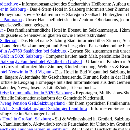
adtarchive
- Informationsangebot des Stadtarchivs Heilbronn: Aufbau 
er in Salzburg
- Das 4-Stern-Hotel in Salzburg informiert über Zimme
Honeymoon sowie Skifahren in der Skiregion Saalbach Hinterglemm 
us Panorama
- Unser Haus befindet sich im Zentrum Obertauerns, jedoch
ppelsesselbahnen gelegen.
yr
- Das familienfreundliche Hotel in Ebenau im Salzkammergut, 12km ö
flugsziele & Sehenswürdigkeiten sowie Freizeitaktivitäten.
Sallerhof
- Das Hotel nahe Salzburg Stadt informiert über Zimmer, Seh
t, Land dem Salzkammergut und Berchtesgaden. Pauschalen online buc
f in A-5760 Saalfelden bei Salzburg
- Lernen Sie, zusammen mit unse
GbR in 5020 Salzburg
- Computer kaufen nach Maß, persönliche Bera
 Salzburg : Familienhotel Waldhof in Großarl
- Urlaub mit Kindern in S
 in Großarl informiert über Zimmer, Kinderbetreuung, Wellness & Bea
otel Neuwirt in Bad Vigaun
- Das Hotel in Bad Vigaun bei Salzburg in
n, längere Aufenthalte für Geschäftsreisende, Kur und Reha in der He
 offizielle Leogang Homepage mit allen Informationen aus dem Gemein
kalender, News, Inserate, Litfaßsäule, Telefonbuch...
Reise|Kommunikation in 5020 Salzburg
- Reportagen, Multivisions-S
ffizielle Informationsplattform der Gemeinde Niedernsill.
Tweng,Pension Gell,Salzburgerland
- für Ihren sportlichen Familienu
AL - Stadt Salzburg und Salzburger Land Info
- Informieren Sie sich
sflugziele im Salzburger Land.
 Hotel in Großarl, Salzburg
- Ski & Wellnesshotel in Großarl, Salzbur
, Familienurlaub, Aktivurlaub sowie Pauschalen für Urlaub im Großarl
auchkurs,Tauchen lernen in Salzburg
- PADI 5Star Tauchschule mit vie