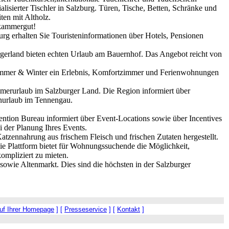
lisierter Tischler in Salzburg. Türen, Tische, Betten, Schränke und
ten mit Altholz.
zkammergut!
rg erhalten Sie Touristeninformationen über Hotels, Pensionen
gerland bieten echten Urlaub am Bauernhof. Das Angebot reicht von
Sommer & Winter ein Erlebnis, Komfortzimmer und Ferienwohnungen
erurlaub im Salzburger Land. Die Region informiert über
enurlaub im Tennengau.
ntion Bureau informiert über Event-Locations sowie über Incentives
i der Planung Ihres Events.
tzennahrung aus frischem Fleisch und frischen Zutaten hergestellt.
Die Plattform bietet für Wohnungssuchende die Möglichkeit,
ompliziert zu mieten.
sowie Altenmarkt. Dies sind die höchsten in der Salzburger
auf Ihrer Homepage
] [
Presseservice
] [
Kontakt
]