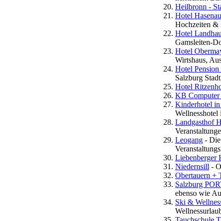
Heilbronn - St
Hotel Hasenau
Hochzeiten & 
Hotel Landha
Gamsleiten-Do
Hotel Oberma
Wirtshaus, Aus
Hotel Pension 
Salzburg Stad
Hotel Ritzenho
KB Computer 
Kinderhotel in
Wellnesshotel
Landgasthof H
Veranstaltunge
Leogang
- Die
Veranstaltungs
Liebenberger 
Niedernsill
- O
Obertauern + 
Salzburg PORT
ebenso wie Au
Ski & Wellness
Wellnessurlaub
Tauchschule,T