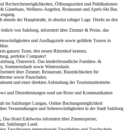
und Recherchemeöglichkeiten, Öffnungszeiten und Publikationen
r & Gästehaus, Wellness-Angebot, Restaurant und Aprés-Ski Bar,
Leogang.
 abseits der Hauptstraße, in absolut ruhiger Lage. Direkt an den
stlich von Salzburg, informiert über Zimmer & Preise, das
enswürdigkeiten und Ausflugsziele sowie geführte Touren in
hbar.
rem ganzen Team, den neuen Ritzenhof kennen.
tung, perfekte Computer!
alzburg, Österreich. Das kinderfreundliche Familien- &
uty, Sommerurlaub sowie Winterurlaub.
formiert über Zimmer, Restaurant, Räumlichkeiten für
iltherme sowie Pauschalen.
deamt und einer direkten Anbindung der Tourismusbetriebe.
hows und Dienstleistungen rund um Reise und Kommunikation
rlaub im Salzburger Lungau, Online Buchungsmöglichkeit
 über Veranstaltungen und Sehenswürdigkeiten in der Stadt Salzburg
g. Das Hotel Edelweiss informiert über Zimmerpreise,
tal, Salzburger Land.
len Tauchkursen,internationale Tauchlehrer und Tauchschein