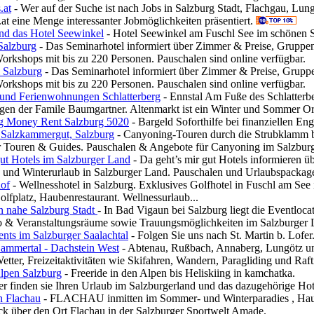
.at
- Wer auf der Suche ist nach Jobs in Salzburg Stadt, Flachgau, Lu
.at eine Menge interessanter Jobmöglichkeiten präsentiert.
und das Hotel Seewinkel
- Hotel Seewinkel am Fuschl See im schönen Sal
Salzburg
- Das Seminarhotel informiert über Zimmer & Preise, Gruppen
rkshops mit bis zu 220 Personen. Pauschalen sind online verfügbar.
 Salzburg
- Das Seminarhotel informiert über Zimmer & Preise, Gruppe
rkshops mit bis zu 220 Personen. Pauschalen sind online verfügbar.
und Ferienwohnungen Schlatterberg
- Ennstal Am Fuße des Schlatterb
en der Famile Baumgartner. Altenmarkt ist ein Winter und Sommer Ort
g Money Rent Salzburg 5020
- Bargeld Soforthilfe bei finanziellen 
Salzkammergut, Salzburg
- Canyoning-Touren durch die Strubklamm b
er Touren & Guides. Pauschalen & Angebote für Canyoning im Salzburge
ut Hotels im Salzburger Land
- Da geht’s mir gut Hotels informieren ü
und Winterurlaub in Salzburger Land. Pauschalen und Urlaubspackage
of
- Wellnesshotel in Salzburg. Exklusives Golfhotel in Fuschl am S
lfplatz, Haubenrestaurant. Wellnessurlaub...
n nahe Salzburg Stadt
- In Bad Vigaun bei Salzburg liegt die Eventloca
o & Veranstaltungsräume sowie Trauungsmöglichkeiten im Salzburger 
nts im Salzburger Saalachtal
- Folgen Sie uns nach St. Martin b. Lof
Lammertal - Dachstein West
- Abtenau, Rußbach, Annaberg, Lungötz und
etter, Freizeitaktivitäten wie Skifahren, Wandern, Paragliding und Raft
Alpen Salzburg
- Freeride in den Alpen bis Heliskiing in kamchatka.
er finden sie Ihren Urlaub im Salzburgerland und das dazugehörige Hot
n Flachau
- FLACHAU inmitten im Sommer- und Winterparadies , Haus
ck über den Ort Flachau in der Salzburger Sportwelt Amade.