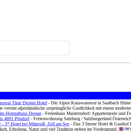
serai Time Design Hotel
- Die Alpen Karawanserai in Saalbach Hinter
Sie vereint alpenländische ursprüngliche Gastlichkeit mit einem moderne
 im Heimathaus Dengg
- Ferienhaus Mauterndorf: Appartements und F
in 4891 Pöndorf
- Ferienwohnung Salzburg / Salzburgerland Österreic
 - 3* Hotel bei Mittersill, Zell am See
- Das 3 Sterne Hotel & Gasthof F
keit, Erholung, Natur und viel Tradition stehen im Vordergrund.