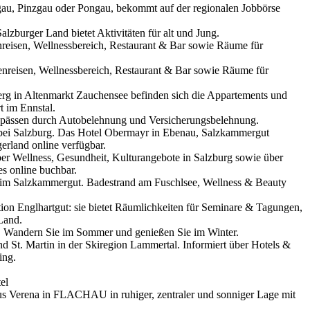
ngau, Pinzgau oder Pongau, bekommt auf der regionalen Jobbörse
zburger Land bietet Aktivitäten für alt und Jung.
reisen, Wellnessbereich, Restaurant & Bar sowie Räume für
nreisen, Wellnessbereich, Restaurant & Bar sowie Räume für
erg in Altenmarkt Zauchensee befinden sich die Appartements und
 im Ennstal.
Engpässen durch Autobelehnung und Versicherungsbelehnung.
ei Salzburg. Das Hotel Obermayr in Ebenau, Salzkammergut
rland online verfügbar.
ber Wellness, Gesundheit, Kulturangebote in Salzburg sowie über
s online buchbar.
ee im Salzkammergut. Badestrand am Fuschlsee, Wellness & Beauty
tion Englhartgut: sie bietet Räumlichkeiten für Seminare & Tagungen,
Land.
er. Wandern Sie im Sommer und genießen Sie im Winter.
 St. Martin in der Skiregion Lammertal. Informiert über Hotels &
ing.
el
 Verena in FLACHAU in ruhiger, zentraler und sonniger Lage mit