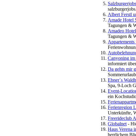
Salzburgerjobs
salzburgerjobs
Albert Ferstl 
Amade Hotel 
Tagungen & Wo
Amadeo Hotel
Tagungen & Wo
Appartements 
Ferienwohnung
Autobelehnun
Canyoning im 
informiert üb
Da gehts mir g
Sommerurlaub 
Ebner`s Waldh
Spa, 9-Loch Go
Event-Locatio
ein Kochstudi
Ferienappartme
Ferienregion 
Unterkünfte, W
Freerideclub 
Globalnet
- Hi
Haus Verena i
herrlichem Bli