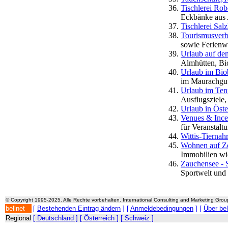
Tischlerei Rob
Eckbänke aus A
Tischlerei Sa
Tourismusverb
sowie Ferien
Urlaub auf de
Almhütten, Bi
Urlaub im Biob
im Maurachgu
Urlaub im Ten
Ausflugsziele
Urlaub in Öste
Venues & Ince
für Veranstalt
Wittis-Tiernah
Wohnen auf Ze
Immobilien wi
Zauchensee - 
Sportwelt und 
© Copyright 1995-2025. Alle Rechte vorbehalten. International Consulting and Marketing Gro
bellnet
[
Bestehenden Eintrag ändern
] [
Anmeldebedingungen
] [
Über be
Regional
[ Deutschland ]
[ Österreich ]
[ Schweiz ]