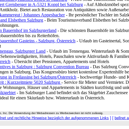
ert Greisberger in A-5321 Koppl bei Salzburg
- Auf Altholzmöbel spezia
ntikholz. Bietet auch Restauration von Antiquitäten sowie Außenarbei
lzkammergut | Johannes Appesbacher
- Ihr persönlicher Tischler im Sal
and Elsbethen Salzburg
- Beim Tourismusverband Elsbethen bei Salzbu
wohnungen.
m Bauernhof im Salzburgerland
- Die schönsten Bauernhöfe im Salzbur
obauernhöfen bis zu Reiterhöfen.
auernhof Gasteins - Salzburg, Österreich
- Urlaub im Gasteinertal, 
t
nengau, Salzburger Land
- Urlaub im Tennengau. Winterurlaub & Somm
, Sehenswürdigkeiten, Hotels, Pauschalen sowie Aktivurlaub & Famili
rreich
- Übersicht über Pensionen, Appartements und Hotels
ntives in Salzburg : Salzburg Convention Bureau
- Das Salzburg Conve
ungen in Salzburg. Das Kongressbüro bietet kostenlose Expertenhilfe be
rung in Freilassing bei Salzburg/Österreich
- hochwertige Hunde- und Ka
it : Kurzzeitmiete 5020 Salzburg
- Service für Mieter und Vermieter. 
e Wohnungen, Häuser und Appartements in Städten kurzfristig und unk
Skigebiet
- Im Salzburger Land befindet sich das Skigebiet Zauchensee 
ideal für einen Skiurlaub bzw. Winterurlaub in Österreich.
up, Inc. Die Verwendung der Webadressen zu Werbezwecken ist nicht zulässig.
llnet und rechtliche Hinweise bezüglich der aufgenommenen Links
] [
bellnet 