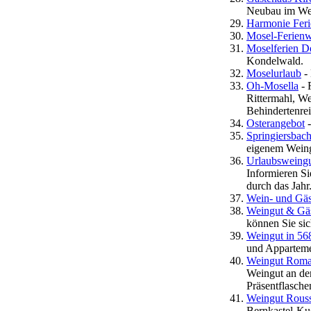
Neubau im Wei
Harmonie Feri
Mosel-Ferienw
Moselferien 
Kondelwald.
Moselurlaub
- 
Oh-Mosella
- 
Rittermahl, W
Behindertenre
Osterangebot
-
Springiersbac
eigenem Weing
Urlaubsweingut
Informieren Si
durch das Jahr
Wein- und Gä
Weingut & Gä
können Sie sic
Weingut in 56
und Apparteme
Weingut Roma
Weingut an de
Präsentflasche
Weingut Rouss
Bernkastel-Ku