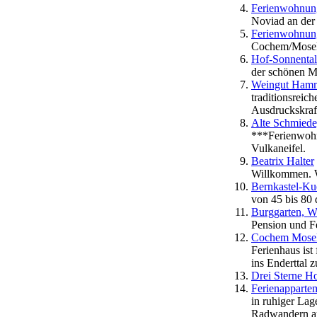
Ferienwohnun
Noviad an der 
Ferienwohnung
Cochem/Mose
Hof-Sonnental
der schönen M
Weingut Ham
traditionsreic
Ausdruckskraf
Alte Schmiede
***Ferienwohn
Vulkaneifel.
Beatrix Halter
Willkommen. W
Bernkastel-Ku
von 45 bis 80
Burggarten, W
Pension und 
Cochem Mosel 
Ferienhaus ist
ins Enderttal
Drei Sterne H
Ferienapparte
in ruhiger Lag
Radwandern auf