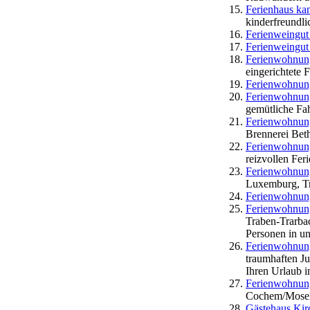
Ferienhaus ka
kinderfreundli
Ferienweingut
Ferienweingut
Ferienwohnun
eingerichtete
Ferienwohnun
Ferienwohnung
gemütliche Fa
Ferienwohnun
Brennerei Bet
Ferienwohnun
reizvollen Fer
Ferienwohnun
Luxemburg, Tr
Ferienwohnun
Ferienwohnung
Traben-Trarbac
Personen in u
Ferienwohnung
traumhaften Ju
Ihren Urlaub 
Ferienwohnung
Cochem/Mosel, 
Gästehaus Kir