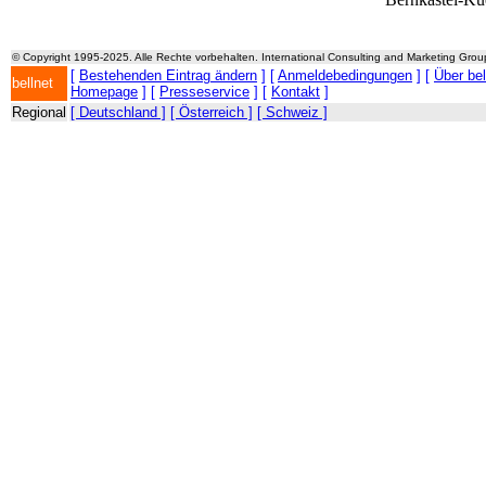
© Copyright 1995-2025. Alle Rechte vorbehalten. International Consulting and Marketing Gro
[
Bestehenden Eintrag ändern
] [
Anmeldebedingungen
] [
Über be
bellnet
Homepage
] [
Presseservice
] [
Kontakt
]
Regional
[ Deutschland ]
[ Österreich ]
[ Schweiz ]