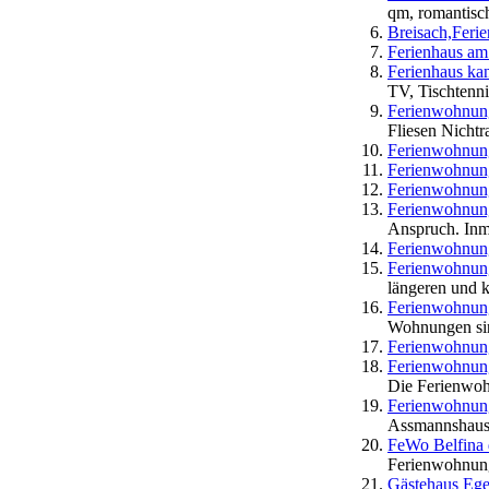
qm, romantisch
Breisach,Fer
Ferienhaus a
Ferienhaus ka
TV, Tischtenni
Ferienwohnung
Fliesen Nicht
Ferienwohnun
Ferienwohnung
Ferienwohnung
Ferienwohnun
Anspruch. Inmi
Ferienwohnunge
Ferienwohnung
längeren und 
Ferienwohnung
Wohnungen sin
Ferienwohnung
Ferienwohnun
Die Ferienwoh
Ferienwohnung
Assmannshause
FeWo Belfina 
Ferienwohnung,
Gästehaus Ege