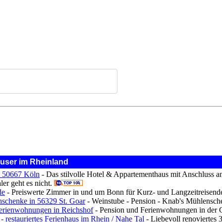
user im Rheinland
in 50667 Köln
- Das stilvolle Hotel & Appartementhaus mit Anschluss an
aler geht es nicht.
de
- Preiswerte Zimmer in und um Bonn für Kurz- und Langzeitreisen
schenke in 56329 St. Goar
- Weinstube - Pension - Knab's Mühlensche
erienwohnungen in Reichshof
- Pension und Ferienwohnungen in der 
restauriertes Ferienhaus im Rhein / Nahe Tal
- Liebevoll renoviertes