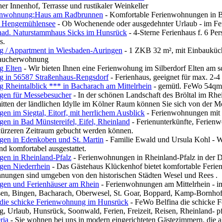
er Innenhof, Terrasse und rustikaler Weinkeller
ienwohnung:Haus am Radbrunnen
- Komfortable Ferienwohnungen in B
m Hengemühlensee
- Ob Wochenende oder ausgedehnter Urlaub - im Feri
nad. Naturstammhaus Sicks im Hunsrück
- 4-Sterne Ferienhaus f. 6 Pers
s.
 / Appartment in Wiesbaden-Auringen
- 1 ZKB 32 m², mit Einbauküch
raucherwohnung
g Elten
- Wir bieten Ihnen eine Ferienwohung im Silberdorf Elten am s
 in 56587 Straßenhaus-Rengsdorf
- Ferienhaus, geeignet für max. 2-4
 Rheintalblick *** in Bacharach am Mittelrhein
- gemütl. FeWo 54qm, 
gen für Messebesucher
- In der schönen Landschaft des Bröltal im Rh
tten der ländlichen Idylle im Kölner Raum können Sie sich von der Me
n im Siegtal, Eitorf, mit herrlichem Ausblick
- Ferienwohnungen mit h
en in Bad Münstereifel, Eifel, Rheinland
- Ferienunterkünfte, Ferien
kürzeren Zeitraum gebucht werden können.
en in Edenkoben und St. Martin
- Familie Ewald und Ursula Kohl - 
d komfortabel ausgestattet.
en in Rheinland-Pfalz
- Ferienwohnungen in Rheinland-Pfalz in der D
gen Niederrhein
- Das Gästehaus Klückenhof bietet komfortable Ferie
nungen sind umgeben von den historischen Städten Wesel und Rees .
en und Ferienhäuser am Rhein
- Ferienwohnungen am Mittelrhein - 
n, Bingen, Bacharach, Oberwesel, St. Goar, Boppard, Kamp-Bornho
die schicke Ferienwohnung im Hunsrück
- FeWo Belfina die schicke
 Urlaub, Hunsrück, Soonwald, Ferien, Freizeit, Reisen, Rheinland- p
ria
- Sie wohnen bei uns in modern eingerichteten Gästezimmern, die al