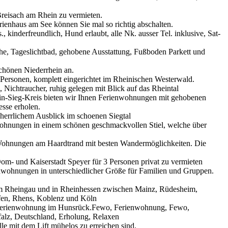
reisach am Rhein zu vermieten.
enhaus am See können Sie mal so richtig abschalten.
., kinderfreundlich, Hund erlaubt, alle Nk. ausser Tel. inklusive, Sat-
e, Tageslichtbad, gehobene Ausstattung, Fußboden Parkett und
chönen Niederrhein an.
 Personen, komplett eingerichtet im Rheinischen Westerwald.
Nichtraucher, ruhig gelegen mit Blick auf das Rheintal
ein-Sieg-Kreis bieten wir Ihnen Ferienwohnungen mit gehobenen
sse erholen.
errlichem Ausblick im schoenen Siegtal
wohnungen in einem schönen geschmackvollen Stiel, welche über
Wohnungen am Haardtrand mit besten Wandermöglichkeiten. Die
om- und Kaiserstadt Speyer für 3 Personen privat zu vermieten
nwohnungen in unterschiedlicher Größe für Familien und Gruppen.
im Rheingau und in Rheinhessen zwischen Mainz, Rüdesheim,
fen, Rhens, Koblenz und Köln
 Ferienwohnung im Hunsrück.Fewo, Ferienwohnung, Fewo,
falz, Deutschland, Erholung, Relaxen
le mit dem Lift mühelos zu erreichen sind.