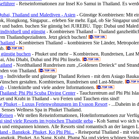
eführer
- Reiseinformationen zur Insel Ko Samui in Thailand. Es werde
ubai, Thailand und Malediven - Asien
- Günstige Kombireisen: Mit ei
k, Hongkong, Singapur... erleben Sie mehr. Egal, ob Sie Singapur un
e und baden. buchen Sie günstig bei JUREBU. Tipp: Dubai und Maled
individuell und günstig
- Kombireisen Thailand – Thailand ganzheitli
em Thailandspezialisten. Jetzt gleich buchen!
hailand
- Kombireisen Thailand – kombinieren Sie Länder, Metropolen 
ub.
 günstig buchen
- Phuket und mehr – Kombireisen, Rundreisen, Last M
i, Abu Dhabi, Dubai und Phi Phi Inseln.
ailand
- Nordthailand Rundreisen zum „Goldenen Dreieck“ und Strand
nden von Thailand.
en
- Individuelle und günstige Thailand Reisen - mit dem Asiago Bauka
Wünschen gestalten. Kombireisen, Rundreisen und Last-Minute.
ub
- Unterkünfte und viele andere Informationen.
Thailand: Phi Phi Scuba Diving Center
- Tauchzentrum auf Phi Phi Isl
t und Krabi in Thailand - wo Ferien und Tauchen eins sind!
 Phuket – Luxus Ferienwohnungen im Evason Resort
- ...Daheim in
 Senses Wellness Spa in Phuket Thailand.
 Reisen
- Wir stellen Reiseinformationen, Hotelinformationen zur Verf
sind viele Resorts im typischen Thaistile geba
- Koh Samui wo sich vi
 und entspannen können. Alle Resorts sind romantisch an der langen 
and - Bangkok, Phuket, Ko Phi Phi...
- Reiseportal Thailand - mit vie
 Bangkok, Phuket, Ao Nang, Krabi, Phang Na und vielen schönen Stränd