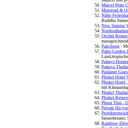
Marcel Peter C
Motorrad & Of
Nähe Ferienhau
Buddha Statuen
New Sunrise V
Nordostthaila
Orchid Reisen
massgeschneid
Pakchong
- Me
Palm Garden 
Land,tropisch
Pattaya Home
Pattaya-Thail
Paulaner Gues
Phuket Hotel 
Phuket Hotel,
mit Klimaanla
Phuket Thaila
Phuket-Reisen
Phuut Thai - 
Private Hp vo
Projektentwick
Steuerberater,
Rainbow-Diver