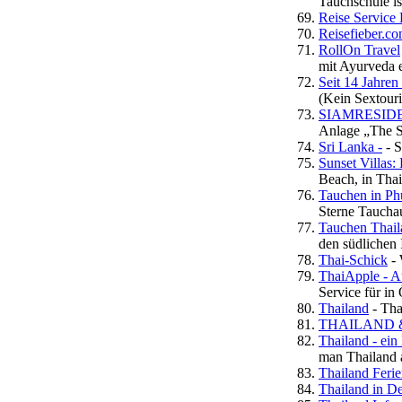
Tauchschule is
Reise Service 
Reisefieber.
RollOn Travel
mit Ayurveda e
Seit 14 Jahren
(Kein Sextour
SIAMRESIDEN
Anlage „The Si
Sri Lanka -
- S
Sunset Villas:
Beach, in Tha
Tauchen in Ph
Sterne Tauchau
Tauchen Thaila
den südlichen 
Thai-Schick
- 
ThaiApple - Au
Service für in
Thailand
- Tha
THAILAND &
Thailand - ei
man Thailand a
Thailand Ferie
Thailand in D