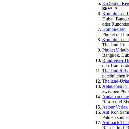
Ko Samui Reis
Kombireisen D
Dubai, Bangko
oder Rundreis
Kombireisen - 
Phuket mit Ihr
Kombireisen T
Thailand Urla
Phuket Urlaub
Bangkok, Duba
Rundreisen Th
den Traumsträ
Thailand Reis
persönlichen 
Thailand-Urla
Abtauchen in 
zwischen Phuke
Andaman Cove
Resort und Six
Astour Verlag
Auf Koh Samui 
Palmen sonnen
Auf nach Thail
Reisen, inkl.