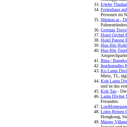
Erlebe Thaila
Ferienhaus au
Personen im 
filipinas.at - 
Palmestränden 
German Trave
Hotel Orchid 
Hotel Patong 
Hua Hin Holid
Hua Hin Touris
Ansprechpartn
Ibiza / Bangko
Inselparadies
Ko Lanta Divi
Mietz, TL, täg
Koh Lanta Div
und ist das e
Koh Tao
- Die
Lanta Diving S
Freunden.
LoeiHomepag
Lotos Reisen 
Hongkong, Sin
Mango Villag
Jaquzzi und pr