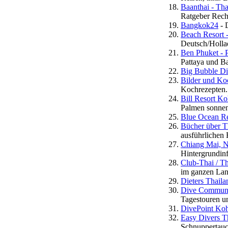
Baanthai - Tha
Ratgeber Recht
Bangkok24
- 
Beach Resort 
Deutsch/Holla
Ben Phuket - 
Pattaya und B
Big Bubble Di
Bilder und Ko
Kochrezepten.
Bill Resort K
Palmen sonnen
Blue Ocean Re
Bücher über T
ausführlichen
Chiang Mai, No
Hintergrundin
Club-Thai / Th
im ganzen Lan
Dieters Thail
Dive Communit
Tagestouren u
DivePoint Ko
Easy Divers T
Schnuppertauc