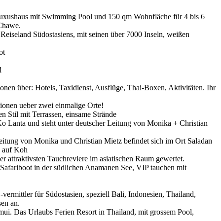
Luxushaus mit Swimming Pool und 150 qm Wohnfläche für 4 bis 6
Chawe.
 Reiseland Südostasiens, mit seinen über 7000 Inseln, weißen
ot
d
onen über: Hotels, Taxidienst, Ausflüge, Thai-Boxen, Aktivitäten. Ihr
ionen ueber zwei einmalige Orte!
n Stil mit Terrassen, einsame Strände
Ko Lanta und steht unter deutscher Leitung von Monika + Christian
itung von Monika und Christian Mietz befindet sich im Ort Saladan
) auf Koh
r attraktivsten Tauchreviere im asiatischen Raum gewertet.
 Safariboot in der südlichen Anamanen See, VIP tauchen mit
-vermittler für Südostasien, speziell Bali, Indonesien, Thailand,
en an.
i. Das Urlaubs Ferien Resort in Thailand, mit grossem Pool,