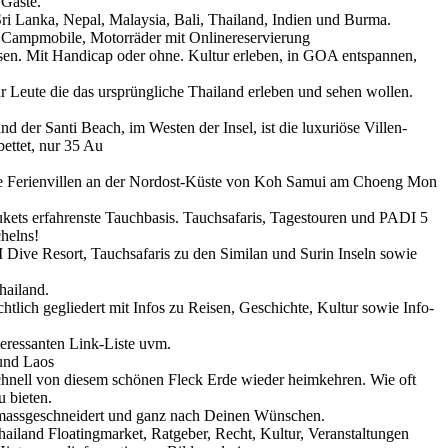
 Gäste.
 Sri Lanka, Nepal, Malaysia, Bali, Thailand, Indien und Burma.
, Campmobile, Motorräder mit Onlinereservierung
isen. Mit Handicap oder ohne. Kultur erleben, in GOA entspannen,
r Leute die das ursprüngliche Thailand erleben und sehen wollen.
d der Santi Beach, im Westen der Insel, ist die luxuriöse Villen-
ettet, nur 35 Au
öse Ferienvillen an der Nordost-Küste von Koh Samui am Choeng Mon
ukets erfahrenste Tauchbasis. Tauchsafaris, Tagestouren und PADI 5
helns!
 Dive Resort, Tauchsafaris zu den Similan und Surin Inseln sowie
hailand.
tlich gegliedert mit Infos zu Reisen, Geschichte, Kultur sowie Info-
eressanten Link-Liste uvm.
und Laos
chnell von diesem schönen Fleck Erde wieder heimkehren. Wie oft
u bieten.
l, massgeschneidert und ganz nach Deinen Wünschen.
hailand Floatingmarket, Ratgeber, Recht, Kultur, Veranstaltungen