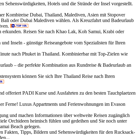
n Sehenswürdigkeiten, Hotels und die Strände der Insel vorgestellt.
ner Kombireise Dubai, Thailand, Malediven, Asien mit Stopover
d Bali oder Dubai Malediven wählen. Als Kreuzfahrt und Badeurlaub
iven.
ch erkunden. Reisen Sie nach Khao Lak, Koh Samui, Krabi oder
und Inseln - günstige Reiseangebote vom Spezialisten für Ihren
inute nach Phuket in Thailand. Kombinierbar mit Top-Zielen wie
urlaub – die perfekte Kombination aus Rundreise & Badeurlaub an
stensystem können Sie sich Ihre Thailand Reise nach Ihren
and offeriert PADI Kurse und Ausfahrten zu den besten Tauchplaetzen
 der Ferne! Luxus Appartments und Ferienwohnungen im Evason
ügung und machen Informationen über weltweite Reisen zugänglich
ele Orchideen heimisch fühlen und gedeihen und Sie noch unter
Lamai Beach gelegen.
len Fakten, Tipps, Bildern und Sehenswürdigkeiten für den Rucksack-
en...