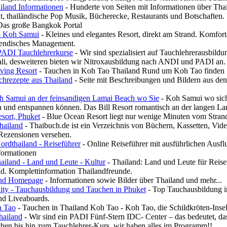
iland Informationen
- Hunderte von Seiten mit Informationen über Thai
, thailändische Pop Musik, Bücherecke, Restaurants und Botschaften.
Das große Bangkok Portal
- Koh Samui
- Kleines und elegantes Resort, direkt am Strand. Komfort
endisches Management.
PADI Tauchlehrerkurse
- Wir sind spezialisiert auf Tauchlehrerausbil
ali, desweiteren bieten wir Nitroxausbildung nach ANDI und PADI an.
ving Resort
- Tauchen in Koh Tao Thailand Rund um Koh Tao finden Si
chrezepte aus Thailand
- Seite mit Beschreibungen und Bildern aus den
oh Samui an der feinsandigen Lamai Beach wo Sie
- Koh Samui wo sich
 und entspannen können. Das Bill Resort romantisch an der langen La
sort, Phuket
- Blue Ocean Resort liegt nur wenige Minuten vom Stran
hailand
- Thaibuch.de ist ein Verzeichnis von Büchern, Kassetten, Vide
 Rezensionen versehen.
rdthailand - Reiseführer
- Online Reiseführer mit ausführlichen Ausfl
formationen
ailand - Land und Leute - Kultur
- Thailand: Land und Leute für Reise
d. Komplettinformation Thailandfreunde.
and Homepage
- Informationen sowie Bilder über Thailand und mehr...
y - Tauchausbildung und Tauchen in Phuket
- Top Tauchausbildung in
nd Liveaboards.
h Tao
- Tauchen in Thailand Koh Tao - Koh Tao, die Schildkröten-Insel,
hailand
- Wir sind ein PADI Fünf-Stern IDC- Center – das bedeutet, d
hen bis hin zum Tauchlehrer-Kurs, wir haben alles im Programm!!