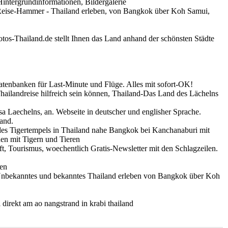
Hintergrundinformationen, Bildergalerie
 Reise-Hammer - Thailand erleben, von Bangkok über Koh Samui,
otos-Thailand.de stellt Ihnen das Land anhand der schönsten Städte
tenbanken für Last-Minute und Flüge. Alles mit sofort-OK!
 Thailandreise hilfreich sein können, Thailand-Das Land des Lächelns
 Laechelns, an. Webseite in deutscher und englisher Sprache.
land.
es Tigertempels in Thailand nahe Bangkok bei Kanchanaburi mit
en mit Tigern und Tieren
t, Tourismus, woechentlich Gratis-Newsletter mit den Schlagzeilen.
ien
Unbekanntes und bekanntes Thailand erleben von Bangkok über Koh
irekt am ao nangstrand in krabi thailand