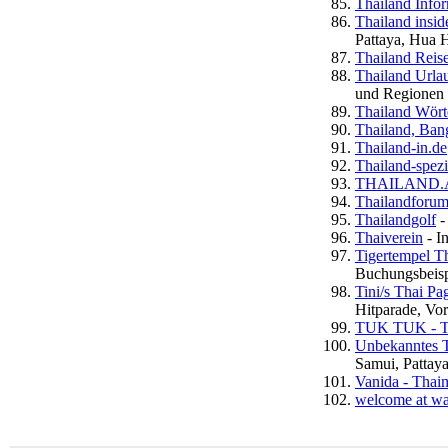
Thailand Info
Thailand insi
Pattaya, Hua 
Thailand Reis
Thailand Urla
und Regionen v
Thailand Wört
Thailand, Ban
Thailand-in.de
Thailand-spezi
THAILAND.
Thailandforu
Thailandgolf
-
Thaiverein
- I
Tigertempel T
Buchungsbeisp
Tini/s Thai Pa
Hitparade, Vor
TUK TUK - Th
Unbekanntes T
Samui, Pattay
Vanida - Thai
welcome at wa