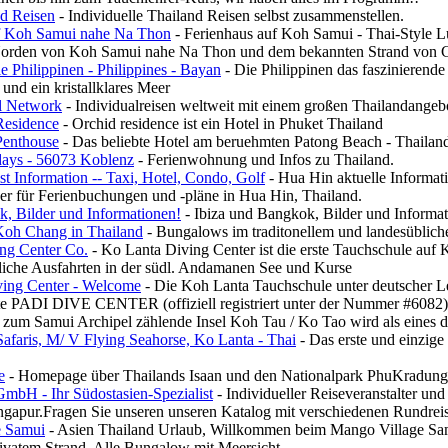
nd Reisen
- Individuelle Thailand Reisen selbst zusammenstellen.
f Koh Samui nahe Na Thon
- Ferienhaus auf Koh Samui - Thai-Style 
Norden von Koh Samui nahe Na Thon und dem bekannten Strand von 
Die Philippinen - Philippines - Bayan
- Die Philippinen das faszinierende
und ein kristallklares Meer
l Network
- Individualreisen weltweit mit einem großen Thailandangeb
Residence
- Orchid residence ist ein Hotel in Phuket Thailand
Penthouse
- Das beliebte Hotel am beruehmten Patong Beach - Thailan
ays - 56073 Koblenz
- Ferienwohnung und Infos zu Thailand.
t Information -- Taxi, Hotel, Condo, Golf
- Hua Hin aktuelle Informati
er für Ferienbuchungen und -pläne in Hua Hin, Thailand.
k, Bilder und Informationen!
- Ibiza und Bangkok, Bilder und Informat
 Koh Chang in Thailand
- Bungalows im traditonellem und landesübliche
ng Center Co.
- Ko Lanta Diving Center ist die erste Tauchschule auf 
liche Ausfahrten in der südl. Andamanen See und Kurse
ing Center - Welcome
- Die Koh Lanta Tauchschule unter deutscher Le
rste PADI DIVE CENTER (offiziell registriert unter der Nummer #6082
 zum Samui Archipel zählende Insel Koh Tau / Ko Tao wird als eines de
afaris, M/ V Flying Seahorse, Ko Lanta - Thai
- Das erste und einzige
e
- Homepage über Thailands Isaan und den Nationalpark PhuKradung
GmbH - Ihr Südostasien-Spezialist
- Individueller Reiseveranstalter und 
gapur.Fragen Sie unseren unseren Katalog mit verschiedenen Rundreis
e Samui
- Asien Thailand Urlaub, Willkommen beim Mango Village Samu
ivatem Strand. Alle Bungalow mit Meersicht.