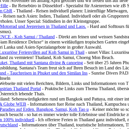
t von November bis anfang April geöffnet und wir freuen uns auf liebe
Hille
- Ihr Reisebüro in Düsseldorf - Spezialist für Asienreisen wie zB
com GbR
- Thailand - Reisen individuell planen: Linienflüge Mietwagen
- Reisen nach Asien: Indien, Thailand. Individuell oder als Gruppenre
rholen. Unser Special: Südindien in der Kleinstgruppe.
 Motorrad und Jeepreisen in Thailand und Laos.
- Hard and Softtours fü
ismus).
CE - Koh Samui / Thailand
- Direkt am feinen und weissen Sandstran
am Residence Deluxe“ in einem weitläufigen tropischen Garten eingeb
ri Lanka und Asien-Spezialangebote in großer Auswahl.
 Luxuriöse Ferienvillen auf Koh Samui in Thail
- unset Villas: Luxuri
iland zu vermieten! Thailand, Koh Samui, Choeng Mon Beach.
uket, Thailand mit Santana diving & canoeing
- Seit über 25 Jahren Ph
sbildung. Santana's Team freut sich auf Ihren Besuch im Land des Läc
nd - Tauchreisen in Phuket und den Similan Ins
- Sunrise Divers PADI
Inseln
Webseite mit vielen Berichten, Bildern, Links und Informationen von T
strian Thailand Portal
- Praktische Links zum Thema Thailand, übersich
 Österreich lebende Thais.
iland: Sehenswürdigkeiten rund um Bangkok und Pattaya, mit einer int
 Globe WEB
- Informationen fuer Reise nach Thailand, Kampuchea 
n Paradies auf Erden. Bangkog, Samui, Koh Tao u
- Keiner möchte so s
uch besucht - so hat es immer wieder tolle Erlebnisse und Eindrücke z
n 100% individuell
- Ich offeriere Ferien in Thailand ganz individuel
eutschland
- Informationen über Thailand, touristische Informationen, T