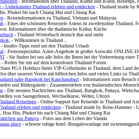
rmationen
- Informationen über Thailand, Kultur und Kunst, Reisetips, 
de - Unbekanntes Thailand erleben und entdecken
- Thailand inside by
Hin, Phuket bis nach Chiang Mai und Chiang Rai.
en
- Reiseinformationen zu Thailand, Vietnam und Malaysia
ub
- Eines der schönsten Reiseziele Asiens ist zweifelsohne Thailand. F
or. Informationen über die thailänische Kultur, Küche
erbuch
- Thailand Wörterbuch deutsch thai und mehr
gkok,
- Willkommen in Thailand ..
- Insider-Tipps rund um den Thailand Urlaub
al
- Fernostspezialist. Asien-Angebote in großer Auswahl. ONLINE-Da
AT
- Sie finden bei uns alle Infos die Ihnen bei der Vorbereitung einer
m
- Reden Sie mit auf dem kostenlosen Thailand Forum
 Siam PGA Holidays bietet VIP-Golfurlaube in Thailand, dem Land desa
nfos über unseren Verein mit hilfreichen Infos und vielen Links zu Thai
hailand nahe Bangkok bei Kanchanaburi
- Informationen zum Besuch d
ielen und Bildergalerie - Zusammenleben von thailaendischen Moench
ge
- Die neusten Nachrichten aus Thailand, Bangkok, Pattaya, Wirtschaf
stellen von SaengerInnen, Wechselkurse, Wetter, Uhrzei
ailand Reisetipps
- Online Support fuer Reisende in Thailand und As
hailand erleben und entdecken
- Thailand inside by Reise-Hammer - 
a, Hua Hin, Phuket bis nach Chiang Mai und Chiang Rai
mädchen aus Pattaya
- Fotos aus dem Leben der Vanida
nnas place
- schoene ruhige hotel -Bungalowanlage mit swimmingpool d