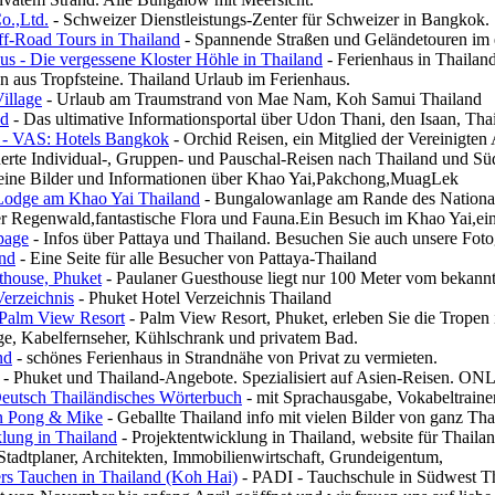
o.,Ltd.
- Schweizer Dienstleistungs-Zenter für Schweizer in Bangkok.
f-Road Tours in Thailand
- Spannende Straßen und Geländetouren im e
s - Die vergessene Kloster Höhle in Thailand
- Ferienhaus in Thailand
 aus Tropfsteine. Thailand Urlaub im Ferienhaus.
illage
- Urlaub am Traumstrand von Mae Nam, Koh Samui Thailand
nd
- Das ultimative Informationsportal über Udon Thani, den Isaan, Th
 - VAS: Hotels Bangkok
- Orchid Reisen, ein Mitglied der Vereinigten 
erte Individual-, Gruppen- und Pauschal-Reisen nach Thailand und Sü
ine Bilder und Informationen über Khao Yai,Pakchong,MuagLek
Lodge am Khao Yai Thailand
- Bungalowanlage am Rande des Nationalp
er Regenwald,fantastische Flora und Fauna.Ein Besuch im Khao Yai,ein
page
- Infos über Pattaya und Thailand. Besuchen Sie auch unsere Foto
and
- Eine Seite für alle Besucher von Pattaya-Thailand
thouse, Phuket
- Paulaner Guesthouse liegt nur 100 Meter vom bekannt
Verzeichnis
- Phuket Hotel Verzeichnis Thailand
 Palm View Resort
- Palm View Resort, Phuket, erleben Sie die Tropen i
ge, Kabelfernseher, Kühlschrank und privatem Bad.
nd
- schönes Ferienhaus in Strandnähe von Privat zu vermieten.
- Phuket und Thailand-Angebote. Spezialisiert auf Asien-Reisen. ON
Deutsch Thailändisches Wörterbuch
- mit Sprachausgabe, Vokabeltrain
n Pong & Mike
- Geballte Thailand info mit vielen Bilder von ganz Th
lung in Thailand
- Projektentwicklung in Thailand, website für Thailan
 Stadtplaner, Architekten, Immobilienwirtschaft, Grundeigentum,
s Tauchen in Thailand (Koh Hai)
- PADI - Tauchschule in Südwest Tha