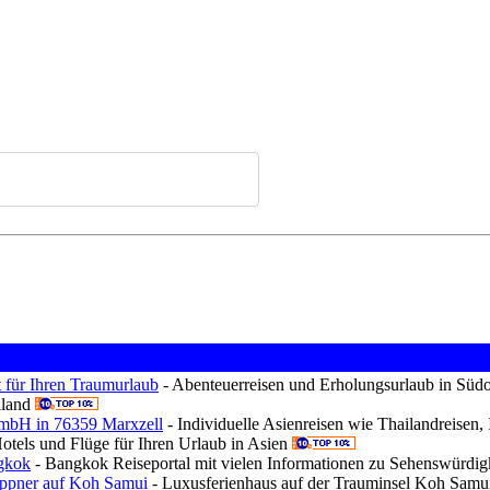
t für Ihren Traumurlaub
- Abenteuerreisen und Erholungsurlaub in Südos
iland
bH in 76359 Marxzell
- Individuelle Asienreisen wie Thailandreisen,
Hotels und Flüge für Ihren Urlaub in Asien
gkok
- Bangkok Reiseportal mit vielen Informationen zu Sehenswürdigk
ppner auf Koh Samui
- Luxusferienhaus auf der Trauminsel Koh Samu