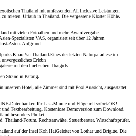
xotischen Thailand mit umfassenden All Inclusive Leistungen
 zu mieten. Urlaub in Thailand. Die vergessene Kloster Höhle.
ailand mit vielen Fotoalben und mehr. Awardvergabe
Asien-Spezialisten VAS, organisiert seit über 12 Jahren
dost-Asien. Aufgrund
arks Khao Yai Thailand.Eines der letzten Naturparadiese im
 unvergessliches Erlebn
galerie mit den huebschen Thaigirls
en Strand in Patong.
n unserem Hotel, alle Zimmer sind mit Pool Aussicht, ausgestattet
LINE-Datenbanken für Last-Minute und Flüge mit sofort-OK!
er und Textbearbeitung. Kostenlose Demoversion zum Download.
ailand besonders Phuket
d, Thailand-Forum, Rechtsanwälte, Steuerberater, Wirtschaftsprüfer,
iland auf der Insel Koh HaiGeleitet von Lothar und Brigitte. Die