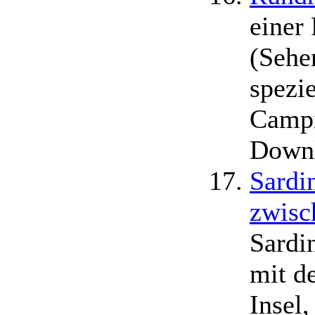
einer
(Sehe
spezi
Camp
Downl
Sardi
zwisc
Sardi
mit d
Insel,