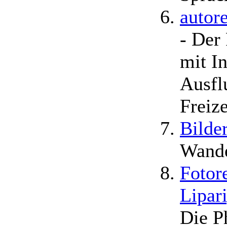
autore
- Der
mit In
Ausfl
Freize
Bilde
Wande
Fotor
Lipar
Die P