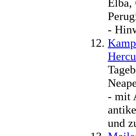
Elba,
Perugi
- Hin
Kampa
Hercu
Tageb
Neape
- mit 
antik
und z