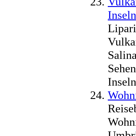
Vulka
Inseln
Lipari
Vulka
Salin
Sehen
Inseln
Wohnm
Reise
Wohnm
Umbri