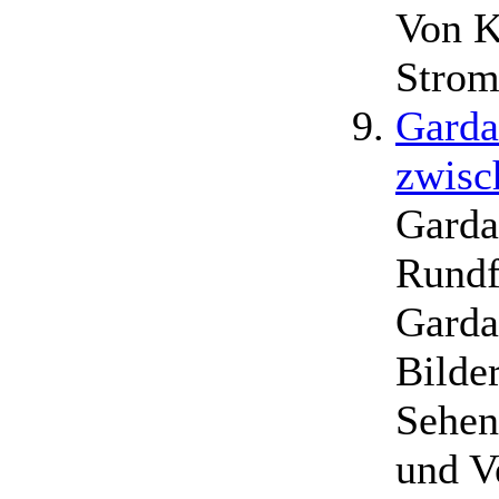
Von K
Strom
Garda
zwisc
Gardas
Rundf
Gardas
Bilde
Sehen
und V