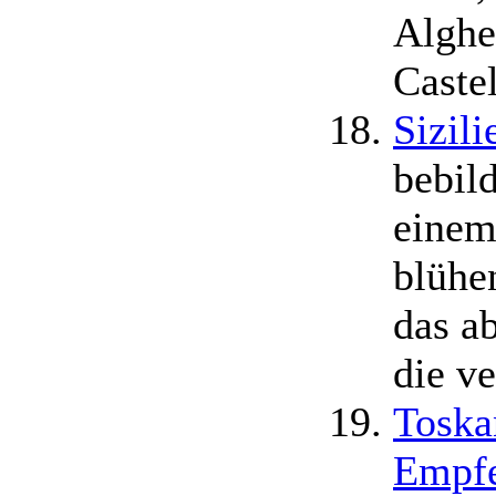
Alghe
Caste
Sizili
bebil
einem
blühe
das a
die ve
Toska
Empf