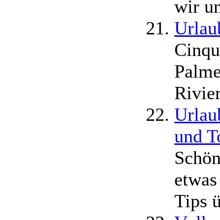
wir u
Urlau
Cinqu
Palme
Rivie
Urlau
und T
Schön
etwas
Tips 