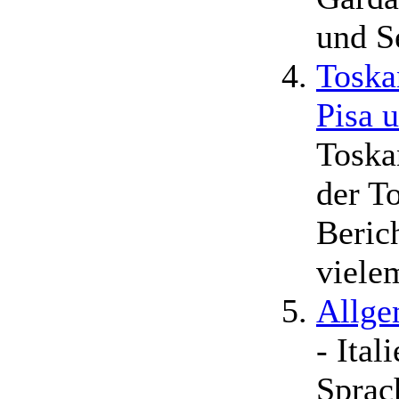
und S
Toska
Pisa u
Toska
der T
Beric
viele
Allge
- Ital
Sprac