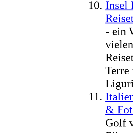
Insel 
Reise
- ein
viele
Reise
Terre
Ligur
Italie
& Fot
Golf 