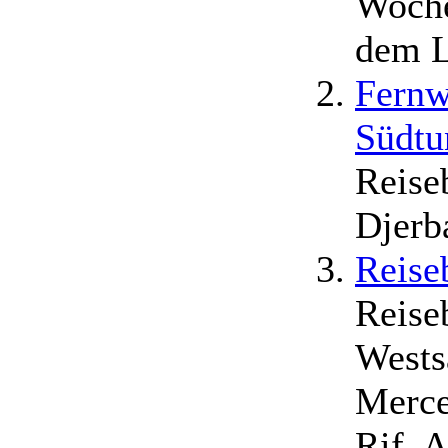
Woche
dem L
Fernw
Südtu
Reise
Djerb
Reise
Reise
Wests
Merce
Rif, A