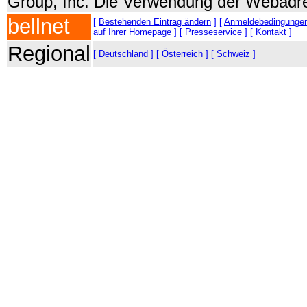
Group, Inc. Die Verwendung der Webadre
bellnet
[
Bestehenden Eintrag ändern
] [
Anmeldebedingunge
auf Ihrer Homepage
] [
Presseservice
] [
Kontakt
]
Regional
[ Deutschland ]
[ Österreich ]
[ Schweiz ]