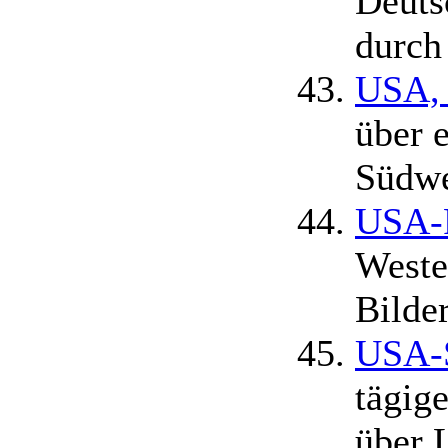
Deuts
durch
USA, 
über 
Südwe
USA-
Weste
Bilde
USA-S
tägig
über 