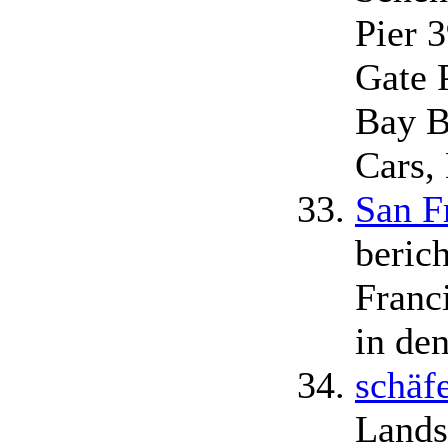
Pier 
Gate 
Bay B
Cars,
San F
beric
Franc
in de
schäfe
Lands