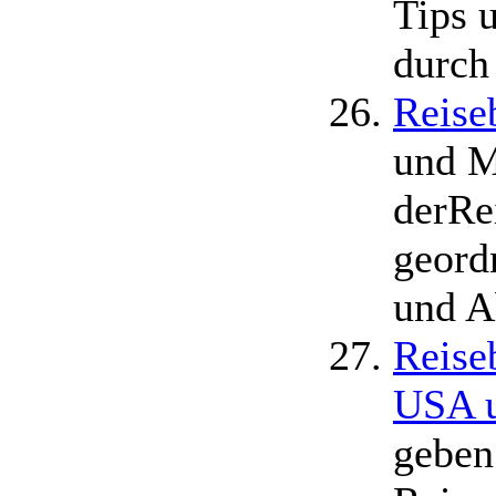
Tips 
durch
Reise
und M
derRe
geord
und A
Reise
USA 
geben