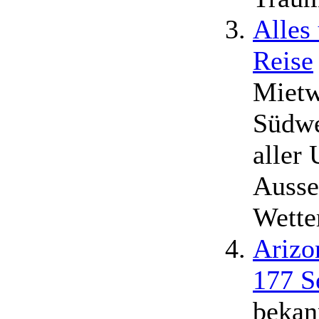
Alles
Reise
Mietw
Südwe
aller
Ausse
Wette
Arizo
177 S
bekan