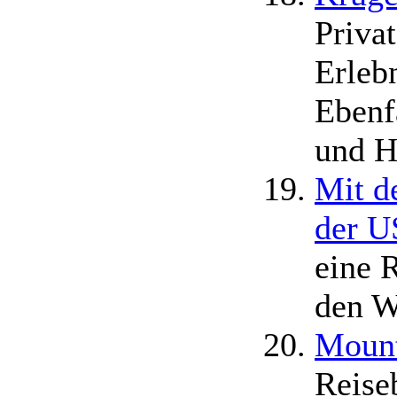
Priva
Erleb
Ebenf
und Ho
Mit d
der 
eine 
den W
Mount
Reise