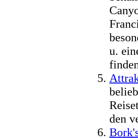
Canyo
Franc
beson
u. ein
finden
Attra
belie
Reise
den v
Bork'