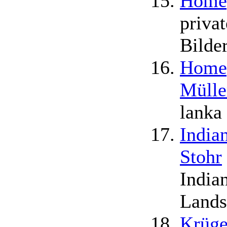
Homep
priva
Bilder
Homep
Mülle
lanka
India
Stohr
India
Lands
Krüge