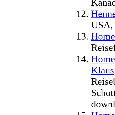
Kanad
Henne
USA, 
Homep
Reise
Homep
Klaus
Reise
Schot
down