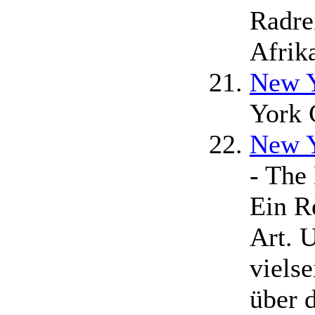
Radre
Afrik
New Y
York 
New Y
- The
Ein R
Art. 
vielse
über 