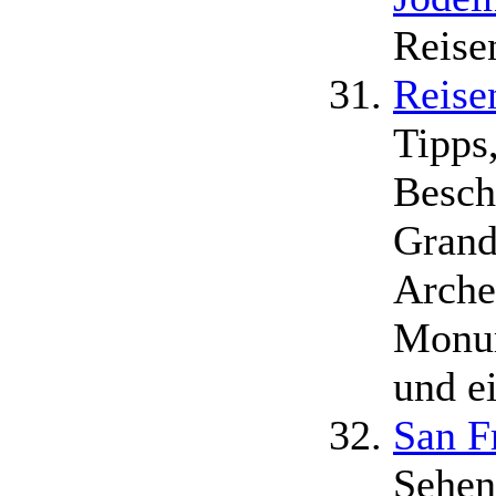
Reise
Reise
Tipps
Besch
Grand
Arche
Monum
und e
San F
Sehens