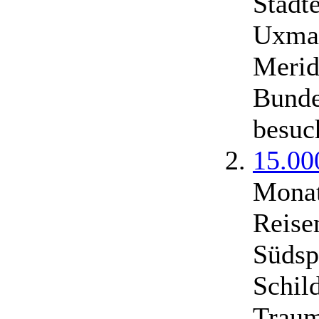
Städt
Uxmal
Merid
Bunde
besuc
15.00
Monat
Reise
Südsp
Schil
Traum