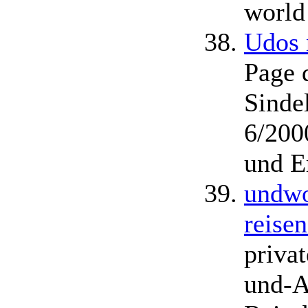
world
Udos 
Page 
Sindel
6/200
und E
undwo
reise
priva
und-A