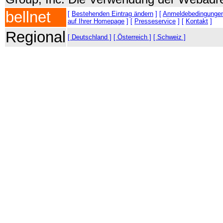
bellnet
[
Bestehenden Eintrag ändern
] [
Anmeldebedingunge
auf Ihrer Homepage
] [
Presseservice
] [
Kontakt
]
Regional
[ Deutschland ]
[ Österreich ]
[ Schweiz ]