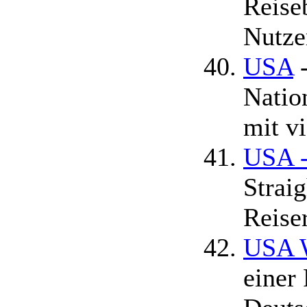
Reise
Nutze
USA
-
Natio
mit vi
USA -
Strai
Reise
USA 
einer