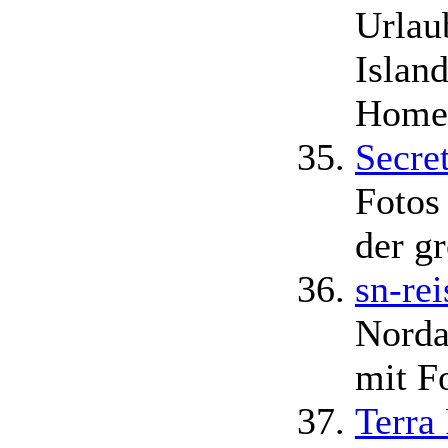
Urlau
Islan
Homep
Secre
Fotos
der g
sn-rei
Norda
mit F
Terra