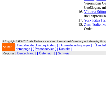
Vereinigten G
Großlogen, mi
Viktoria Stiftu
drei altpreußi
York Ritus H
Zum Todtenko
Orden
© Copyright 1995-2025. Alle Rechte vorbehalten. International Consulting and Marketing Gro
[
Bestehenden Eintrag ändern
] [
Anmeldebedingungen
] [
Über be
bellnet
Homepage
] [
Presseservice
] [
Kontakt
]
Regional
[ Deutschland ]
[ Österreich ]
[ Schweiz ]