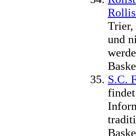
Rolli
Trier,
und ni
werde
Basket
S.C. 
findet
Infor
tradi
Baske