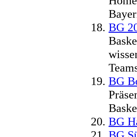
Homep
Bayer
BG 20
Basket
wisse
Teams
BG Bo
Präse
Baske
BG H
BG S