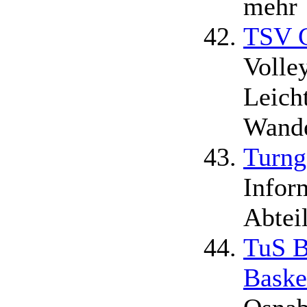
mehr
TSV 
Volley
Leicht
Wand
Turng
Infor
Abtei
TuS B
Baske