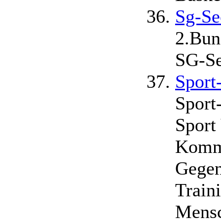
Sg-Se
2.Bun
SG-Se
Sport
Sport
Sport 
Kommu
Gegen
Traini
Mensc