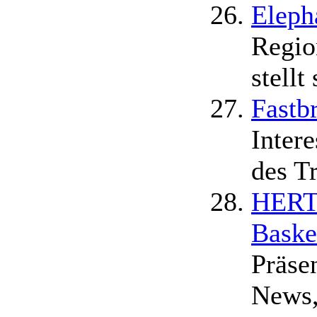
Eleph
Regio
stellt
Fastbr
Inter
des Tr
HERT
Baske
Präse
News,