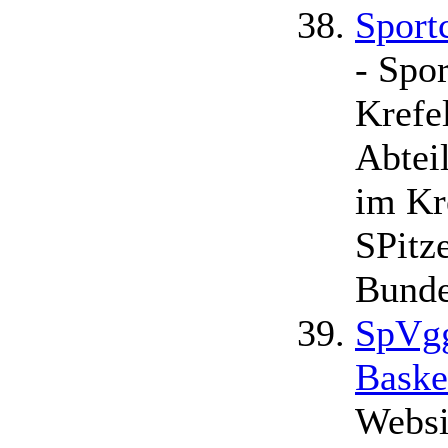
Sport
- Spo
Krefe
Abtei
im Kr
SPitz
Bunde
SpVgg
Baske
Websi