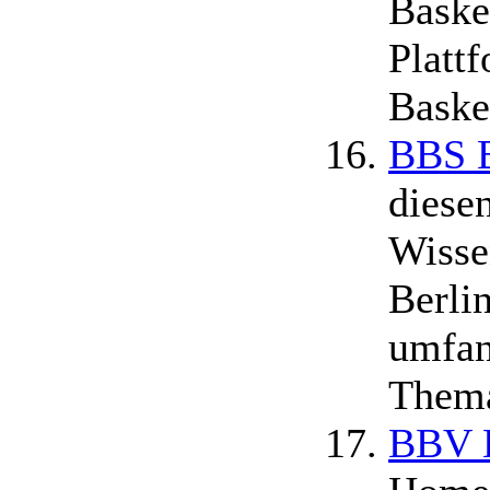
Basket
Plattf
Baske
BBS B
diesen
Wisse
Berlin
umfan
Thema
BBV B