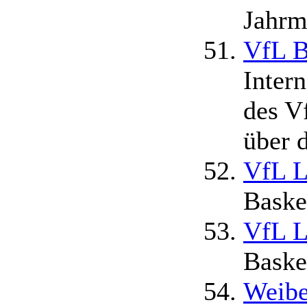
Jahrm
VfL B
Intern
des V
über 
VfL L
Baske
VfL L
Baske
Weibe