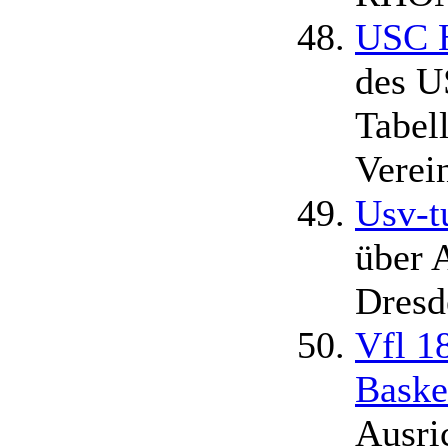
USC H
des U
Tabell
Verei
Usv-t
über 
Dresd
Vfl 1
Baske
Ausri