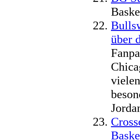
Baske
Bulls
über 
Fanpa
Chica
viele
beson
Jorda
Cross
Baske