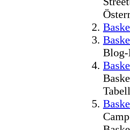
Stree
Öster
Baske
Baske
Blog-
Baske
Baske
Tabel
Baske
Camp
Baske