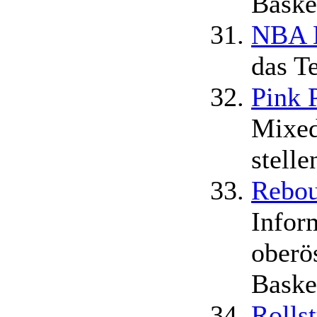
Basket
NBA B
das T
Pink 
Mixed
stelle
Rebou
Infor
oberö
Baske
Rolls