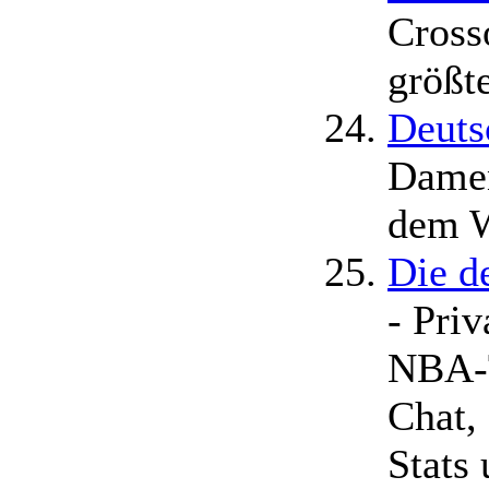
Cross
größte
Deuts
Damen
dem 
Die d
- Priv
NBA-T
Chat,
Stats