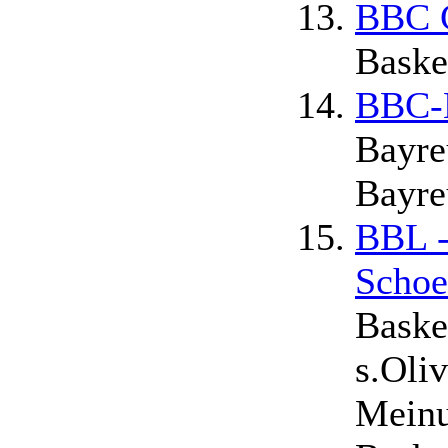
BBC C
Baske
BBC-
Bayre
Bayre
BBL -
Schoe
Baske
s.Oli
Meinu