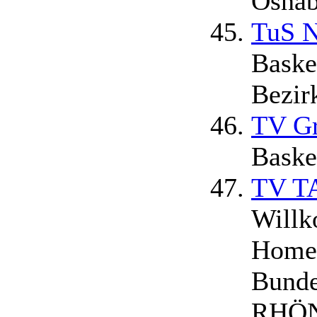
Osnab
TuS N
Baske
Bezir
TV Gr
Baske
TV T
Willk
Homep
Bunde
RHÖ