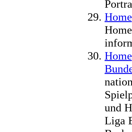
Portr
Home
Homep
infor
Homep
Bund
natio
Spiel
und H
Liga 