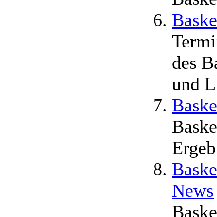
Baske
Termi
des B
und L
Baske
Baske
Ergeb
Baske
News
Baske