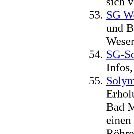
sich 
SG W
und B
Weser
SG-S
Infos
Solym
Erhol
Bad M
einen
Röhre