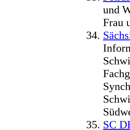
und W
Frau 
Sächs
Infor
Schwi
Fachg
Synch
Schwi
Südwe
SC DH