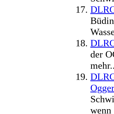
DLRG
Büdin
Wasse
DLRG 
der O
mehr..
DLRG 
Ogger
Schwi
wenn 