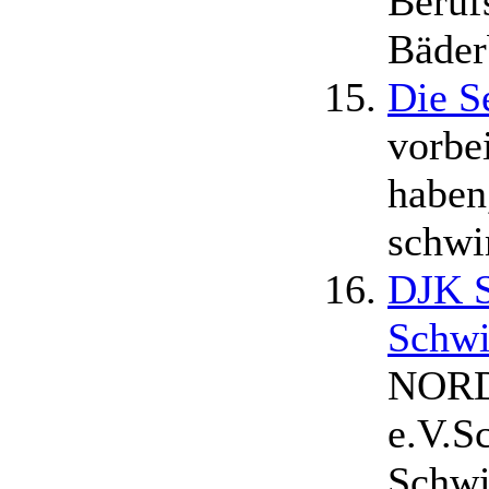
Beruf
Bäder
Die S
vorbe
haben
schwi
DJK S
Schw
NOR
e.V.S
Schwi