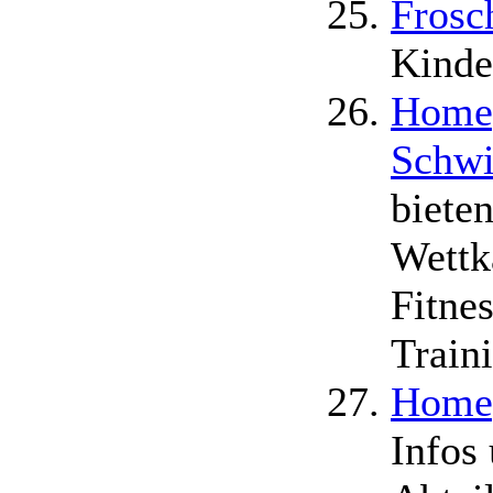
Frosc
Kinde
Homep
Schwi
biete
Wettk
Fitne
Traini
Homep
Infos 