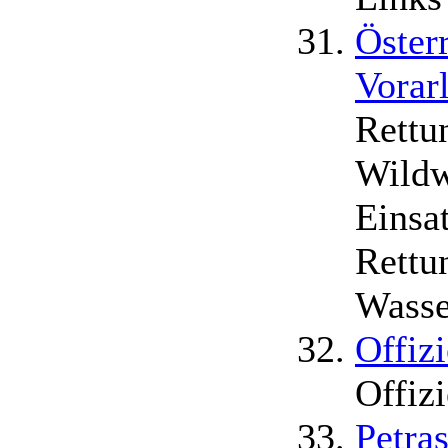
Öster
Vorar
Rettu
Wildw
Einsa
Rettu
Wasse
Offiz
Offiz
Petra