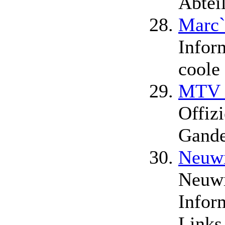
Abtei
Marc
Infor
coole
MTV v
Offiz
Gande
Neuwi
Neuwi
Infor
Links