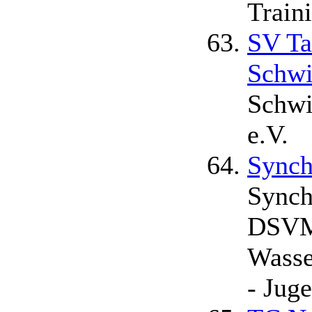
Train
SV Ta
Schw
Schwi
e.V.
Sync
Synch
DSVM
Wasse
- Jug