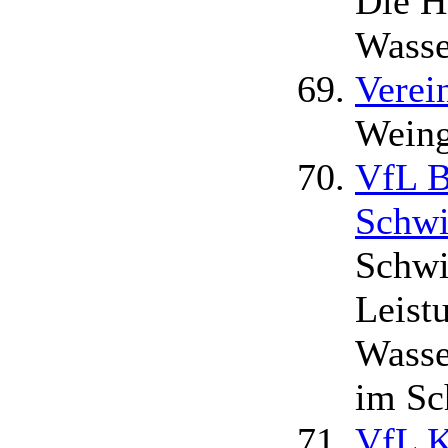
Die H
Wasse
Verei
Weing
VfL B
Schw
Schwi
Leist
Wasse
im Sc
VfL K