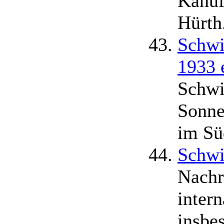
Kanuf
Hürth
Schwi
1933 
Schwi
Sonne
im Sü
Schw
Nachr
inter
insbe