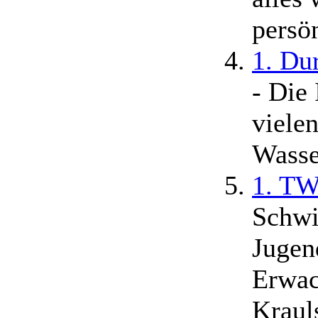
persön
1. Du
- Die 
viele
Wasser
1. TW
Schwi
Jugen
Erwac
Krau