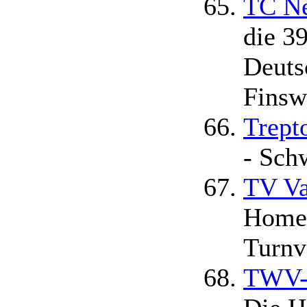
TC Ne
die 3
Deuts
Fins
Trept
- Sch
TV Va
Homep
Turnv
TWV-T