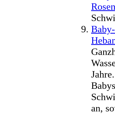
Rosen
Schwi
Baby-
Hebam
Ganzhe
Wasse
Jahre
Babys
Schwi
an, s