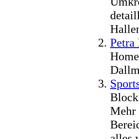
Umkre
detai
Halle
Petra
Homep
Dall
Sport
Block
Mehr a
Berei
alles 