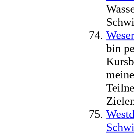
Wasse
Schw
Weser
bin pe
Kursbe
meine
Teiln
Zielen
Westd
Schw