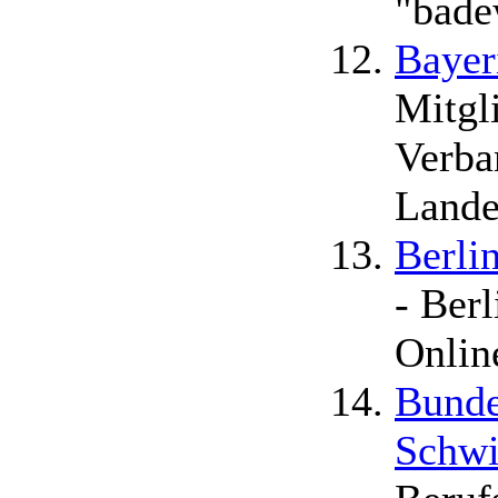
"bade
Bayer
Mitgl
Verba
Lande
Berli
- Berl
Onlin
Bunde
Schwi