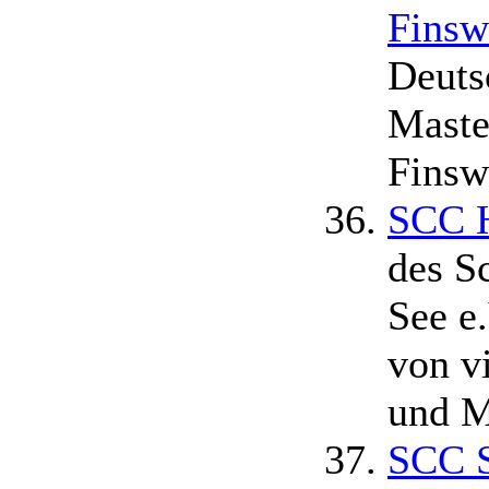
Fins
Deuts
Maste
Fins
SCC 
des S
See e
von v
und M
SCC S