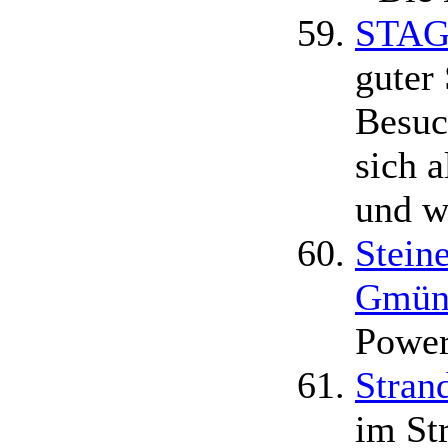
STAG
guter
Besuc
sich a
und wi
Stein
Gmün
Power
Stran
im St