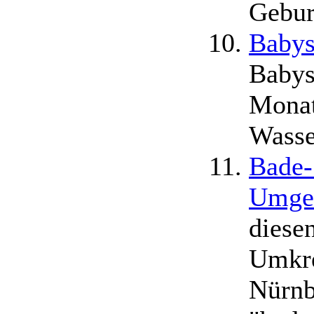
Gebur
Babys
Babys
Monat
Wasse
Bade-
Umge
diese
Umkre
Nürnb